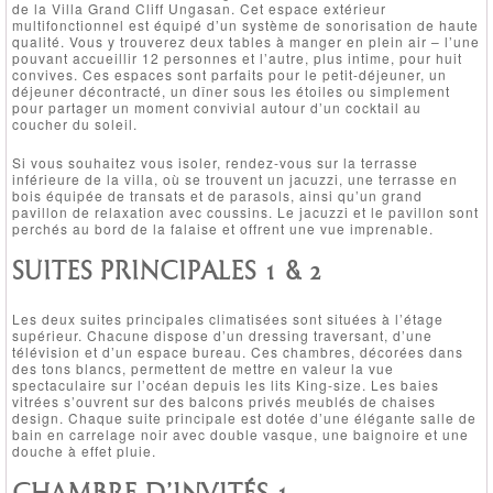
de la Villa Grand Cliff Ungasan. Cet espace extérieur
multifonctionnel est équipé d’un système de sonorisation de haute
qualité. Vous y trouverez deux tables à manger en plein air – l’une
pouvant accueillir 12 personnes et l’autre, plus intime, pour huit
convives. Ces espaces sont parfaits pour le petit-déjeuner, un
déjeuner décontracté, un dîner sous les étoiles ou simplement
pour partager un moment convivial autour d’un cocktail au
coucher du soleil.
Si vous souhaitez vous isoler, rendez-vous sur la terrasse
inférieure de la villa, où se trouvent un jacuzzi, une terrasse en
bois équipée de transats et de parasols, ainsi qu’un grand
pavillon de relaxation avec coussins. Le jacuzzi et le pavillon sont
perchés au bord de la falaise et offrent une vue imprenable.
SUITES PRINCIPALES 1 & 2
Les deux suites principales climatisées sont situées à l’étage
supérieur. Chacune dispose d’un dressing traversant, d’une
télévision et d’un espace bureau. Ces chambres, décorées dans
des tons blancs, permettent de mettre en valeur la vue
spectaculaire sur l’océan depuis les lits King-size. Les baies
vitrées s’ouvrent sur des balcons privés meublés de chaises
design. Chaque suite principale est dotée d’une élégante salle de
bain en carrelage noir avec double vasque, une baignoire et une
douche à effet pluie.