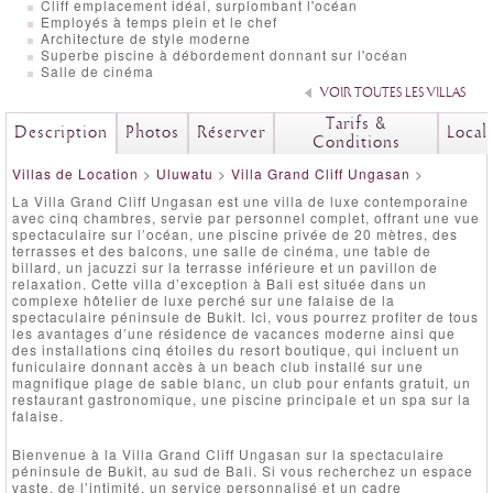
Cliff emplacement idéal, surplombant l'océan
Employés à temps plein et le chef
Architecture de style moderne
Superbe piscine à débordement donnant sur l'océan
Salle de cinéma
VOIR TOUTES LES VILLAS
Tarifs &
Description
Photos
Réserver
Local
Conditions
Villas de Location
>
Uluwatu
>
Villa Grand Cliff Ungasan
>
La Villa Grand Cliff Ungasan est une villa de luxe contemporaine
avec cinq chambres, servie par personnel complet, offrant une vue
spectaculaire sur l’océan, une piscine privée de 20 mètres, des
terrasses et des balcons, une salle de cinéma, une table de
billard, un jacuzzi sur la terrasse inférieure et un pavillon de
relaxation. Cette villa d’exception à Bali est située dans un
complexe hôtelier de luxe perché sur une falaise de la
spectaculaire péninsule de Bukit. Ici, vous pourrez profiter de tous
les avantages d’une résidence de vacances moderne ainsi que
des installations cinq étoiles du resort boutique, qui incluent un
funiculaire donnant accès à un beach club installé sur une
magnifique plage de sable blanc, un club pour enfants gratuit, un
restaurant gastronomique, une piscine principale et un spa sur la
falaise.
Bienvenue à la Villa Grand Cliff Ungasan sur la spectaculaire
péninsule de Bukit, au sud de Bali. Si vous recherchez un espace
vaste, de l’intimité, un service personnalisé et un cadre