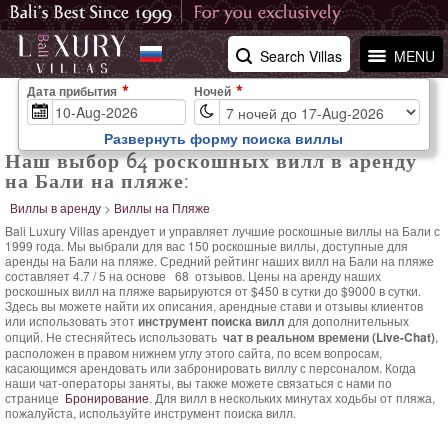
Search Villas
MENU
Дата прибытия
Ночей
Развернуть форму поиска виллы
Наш выбор 64 роскошных вилл в аренду
на Бали на пляже:
Виллы в аренду
>
Виллы на Пляже
Bali Luxury Villas арендует и управляет лучшие роскошные виллы на Бали с
1999 года. Мы выбрали для вас 150 роскошные виллы, доступные для
аренды на Бали на пляже. Средний
рейтинг наших вилл на Бали на пляже
составляет
4.7
/
5
на основе
68
отзывов.
Цены на аренду наших
роскошных вилл на пляже варьируются
от $450 в сутки
до $9000 в сутки.
Здесь вы можете найти их описания, арендные стави и отзывы клиентов
или использовать этот
инструмент поиска вилл
для дополнительных
опций. Не стесняйтесь использовать
чат в реальном времени (Live-Chat)
,
расположен в правом нижнем углу этого сайта, по всем вопросам,
касающимся арендовать или забронировать виллу с персоналом. Когда
наши чат-операторы заняты, вы также можете связаться с нами по
странице
Бронирование
. Для вилл в нескольких минутах ходьбы от пляжа,
пожалуйста, используйте инструмент поиска вилл.