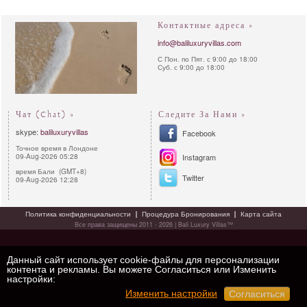
Контактные адреса »
info@baliluxuryvillas.com
С Пон. по Пят. с 9:00 до 18:00
Суб. с 9:00 до 18:00
Чат (Chat) »
Следите За Нами »
skype:
baliluxuryvillas
Facebook
Точное время в Лондоне
09-Aug-2026 05:28
Instagram
время Бали (GMT+8)
Twitter
09-Aug-2026 12:28
Политика конфиденциальности
Процедура Бронирования
Карта сайта
Все права защищены 2011 - 2026 | Bali Luxury Villas™
Данный сайт использует cookie-файлы для персонализации
контента и рекламы. Вы можете Согласиться или Изменить
настройки:
Изменить настройки
Согласиться