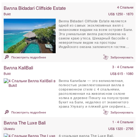
Вилла Bidadari Cliffside Estate
4 Спальни
US$ 1250 - 1870
Bukit
Вилла Bidadari Cliffside Estate является
одной из самых эксклюзивных вилл с
океанскими видами на всем острове Бали.
Эта уникальная вилла расположена на
самом краю утеса. Шикарный бассейн с
невероятным видом на просторы
Индийского океана запомнится гостям
навсегда. Дизайн виллы...
Посмотреть подробнее
Забронировать
Вилла KaliBali
3 - 4 Спальни
US$ 615 - 1080
Bukit
Вилла Калибали — это великолепная,
полностью укомплектованная вилла в
современном стиле с 4 спальнями,
расположенная на живописном склоне
холма в деревне Пекату на полуострове
Букит на Бали, недалеко от знаменитого
храма Улувату и пляжей для серфинга.
Расположенная...
Посмотреть подробнее
Забронировать
Вилла The Luxe Bali
1 - 4 Спальни
US$ 1320 - 2795
Uluwatu
4-спальная вилла The Luxe Bali,