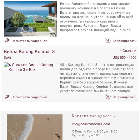
Вилла Soham с 5 спальнями составляет
половину комплекса Sohamsa Ocean
Estate; две великолепные современные
виллы на вершине утеса на самой южной
оконечности сурового красивого
полуострова Букит на Бали. Вилла
предлагает захватывающий вид на океан,
потрясающую жилую площадь, ...
Посмотреть подробнее
Забронировать
Вилла Karang Kembar 3
4 Спальни
US$ 850 - 1100
Bukit
Villa Karang Kembar 3 — это потрясающая
вилла для отдыха в современном стиле с
четырьмя спальнями, расположенная на
вершине скалы в эксклюзивном поместье
Каранг Кембар в Джимбаране, Южный
Бали. Вилла Karang Kembar 3, полностью
укомплектованная личным шеф-поваром,
располагает ...
Посмотреть подробнее
Забронировать
Контактные адреса »
info@baliluxuryvillas.com
С Пон. по Пят. с 9:00 до 18:00
Суб. с 9:00 до 18:00