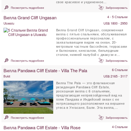
свое красивое и уединенное
расположение, вилла находится всего в 5
Посмотреть подробнее
Забронировать
км от магазинов, ...
Вилла Grand Cliff Ungasan
4 - 5 Спальни
US$ 1800 - 2950
Uluwatu
Вилла Grand Cliff Ungasan, современная
вилла с пятью спальнями, обслуживаемая
профессиональным персоналом, с
захватывающим видом на океан, 20-
метровым частным бассейном, террасами
и балконами, кинозалом, бильярдным
столом, нижней палубой с джакузи и
беседкой для отдыха. . Эта ...
Посмотреть подробнее
Забронировать
Вилла Pandawa Cliff Estate - Villa The Pala
6 Спальни
US$ 2165 - 3117
Bukit
Вилла The Pala — это флагманская
резиденция Pandawa Cliff Estate,
роскошная вилла с 6 спальнями,
предлагающая непревзойденный вид на
пляж Пандава и Индийский океан с ее
потрясающего расположения на вершине
утеса в Унгасане, Бали. Эта вилла,
несомненно, станет одной из самых ...
Посмотреть подробнее
Забронировать
Вилла Pandawa Cliff Estate - Villa Rose
4 Спальни