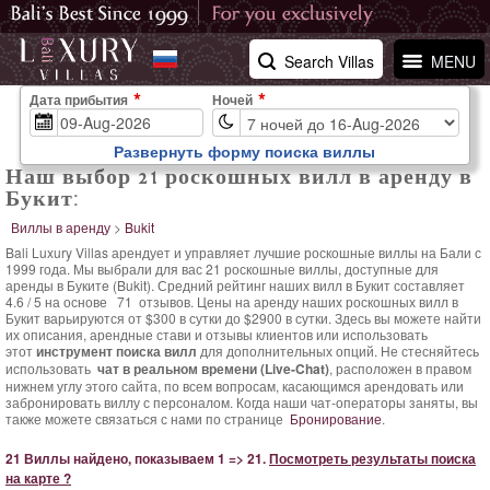
Search Villas
MENU
Дата прибытия
Ночей
Развернуть форму поиска виллы
Наш выбор 21 роскошных вилл в аренду в
Букит:
Виллы в аренду
>
Bukit
Bali Luxury Villas арендует и управляет лучшие роскошные виллы на Бали с
1999 года. Мы выбрали для вас 21 роскошные виллы, доступные для
аренды в Букитe (Bukit). Средний
рейтинг наших вилл в Букит составляет
4.6
/
5
на основе
71
отзывов.
Цены на аренду наших роскошных вилл в
Букит варьируются
от $300 в сутки
до $2900 в сутки. Здесь вы можете найти
их описания, арендные стави и отзывы клиентов или использовать
этот
инструмент поиска вилл
для дополнительных опций. Не стесняйтесь
использовать
чат в реальном времени (Live-Chat)
, расположен в правом
нижнем углу этого сайта, по всем вопросам, касающимся арендовать или
забронировать виллу с персоналом. Когда наши чат-операторы заняты, вы
также можете связаться с нами по странице
Бронирование
.
21 Виллы найдено, показываем 1 => 21.
Посмотреть результаты поиска
на карте ?