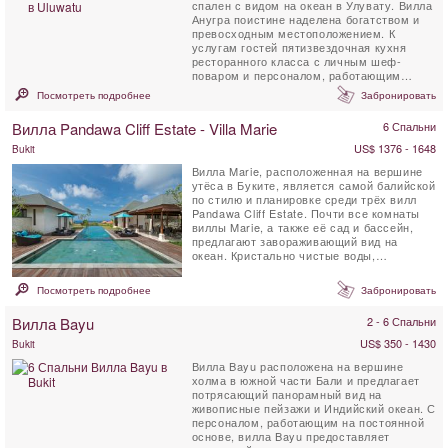
спален с видом на океан в Улувату. Вилла
Анугра поистине наделена богатством и
превосходным местоположением. К
услугам гостей пятизвездочная кухня
ресторанного класса с личным шеф-
поваром и персоналом, работающим
полный рабочий ...
Посмотреть подробнее
Забронировать
Вилла Pandawa Cliff Estate - Villa Marie
6 Спальни
US$ 1376 - 1648
Bukit
Вилла Marie, расположенная на вершине
утёса в Буките, является самой балийской
по стилю и планировке среди трёх вилл
Pandawa Cliff Estate. Почти все комнаты
виллы Marie, а также её сад и бассейн,
предлагают завораживающий вид на
океан. Кристально чистые воды,
защищённые рифами, и ...
Посмотреть подробнее
Забронировать
Вилла Bayu
2 - 6 Спальни
US$ 350 - 1430
Bukit
Вилла Bayu расположена на вершине
холма в южной части Бали и предлагает
потрясающий панорамный вид на
живописные пейзажи и Индийский океан. С
персоналом, работающим на постоянной
основе, вилла Bayu предоставляет