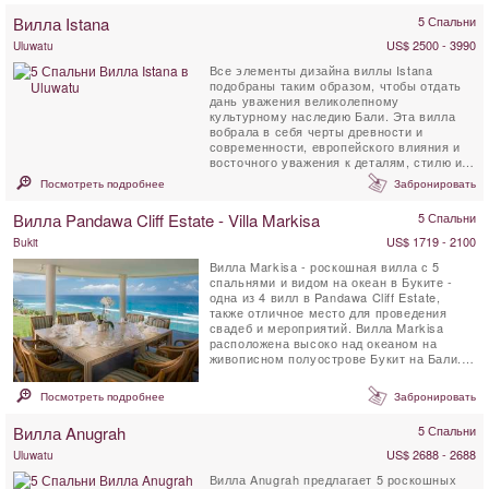
Вилла Istana
5 Спальни
US$ 2500 - 3990
Uluwatu
Все элементы дизайна виллы Istana
подобраны таким образом, чтобы отдать
дань уважения великолепному
культурному наследию Бали. Эта вилла
вобрала в себя черты древности и
современности, европейского влияния и
восточного уважения к деталям, стилю и
спокойствию. Все пять ...
Посмотреть подробнее
Забронировать
Вилла Pandawa Cliff Estate - Villa Markisa
5 Спальни
US$ 1719 - 2100
Bukit
Вилла Markisa - роскошная вилла с 5
спальнями и видом на океан в Буките -
одна из 4 вилл в Pandawa Cliff Estate,
также отличное место для проведения
свадеб и мероприятий. Вилла Markisa
расположена высоко над океаном на
живописном полуострове Букит на Бали.
Вилла Markisa была разработана ...
Посмотреть подробнее
Забронировать
Вилла Anugrah
5 Спальни
US$ 2688 - 2688
Uluwatu
Вилла Anugrah предлагает 5 роскошных