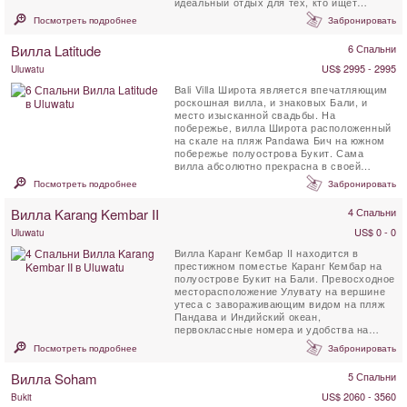
идеальный отдых для тех, кто ищет
настоящее уединение.
Посмотреть подробнее
Забронировать
Вилла Latitude
6 Спальни
US$ 2995 - 2995
Uluwatu
Bali Villa Широта является впечатляющим
роскошная вилла, и знаковых Бали, и
место изысканной свадьбы. На
побережье, вилла Широта расположенный
на скале на пляж Pandawa Бич на южном
побережье полуострова Букит. Сама
вилла абсолютно прекрасна в своей
разработке и реализации, ...
Посмотреть подробнее
Забронировать
Вилла Karang Kembar II
4 Спальни
US$ 0 - 0
Uluwatu
Вилла Каранг Кембар II находится в
престижном поместье Каранг Кембар на
полуострове Букит на Бали. Превосходное
месторасположение Улувату на вершине
утеса с завораживающим видом на пляж
Пандава и Индийский океан,
первоклассные номера и удобства на
виллах, а также ...
Посмотреть подробнее
Забронировать
Вилла Soham
5 Спальни
US$ 2060 - 3560
Bukit