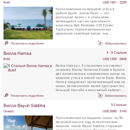
US$ 1921 - 2359
Bukit
Расположенная на вершине утёса в
районе Букит, вилла Rose — это
роскошная вилла с 4 спальнями,
являющаяся частью престижного
комплекса Bali Pandawa Cliff Estate.
Тщательно спроектированная как
идеальная семейная вилла, она
предлагает непревзойденный комфорт и
захватывающий ...
Посмотреть подробнее
Забронировать
Вилла Hamsa
4 - 5 Спальни
US$ 1350 - 2848
Bukit
Вилла Hamsa с 5 спальнями составляет
половину Виллы Sohamsa Estate в Буките;
две великолепные современные виллы на
вершине утеса в южной части Бали. Вилла
Hamsa предлагает захватывающий вид на
океан, великолепное жилое пространство,
большой бассейн и массажный кабинет.
Вилла Hamsa,...
Посмотреть подробнее
Забронировать
Вилла Bayuh Sabbha
5 Спальни
US$ 2690 - 3140
Uluwatu
Расположенная на вершине скалы, на 50-
метровой высоте над ослепительным
океаном, вилла Bayuh Sabbha открывает
захватывающие виды. Вашему взору