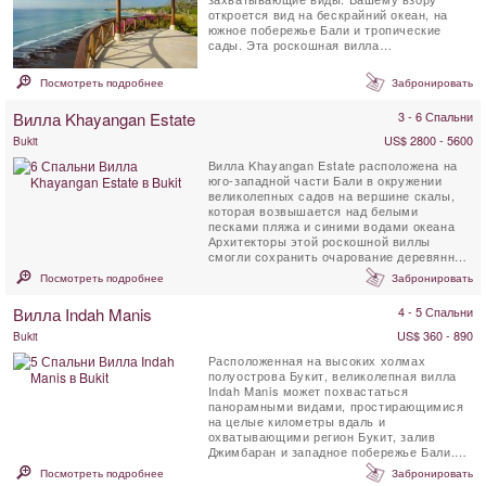
откроется вид на бескрайний океан, на
южное побережье Бали и тропические
сады. Эта роскошная вилла
расположилась на балийском ...
Посмотреть подробнее
Забронировать
Вилла Khayangan Estate
3 - 6 Спальни
US$ 2800 - 5600
Bukit
Вилла Khayangan Estate расположена на
юго-западной части Бали в окружении
великолепных садов на вершине скалы,
которая возвышается над белыми
песками пляжа и синими водами океана
Архитекторы этой роскошной виллы
смогли сохранить очарование деревянных
построек из тика, ...
Посмотреть подробнее
Забронировать
Вилла Indah Manis
4 - 5 Спальни
US$ 360 - 890
Bukit
Расположенная на высоких холмах
полуострова Букит, великолепная вилла
Indah Manis может похвастаться
панорамными видами, простирающимися
на целые километры вдаль и
охватывающими регион Букит, залив
Джимбаран и западное побережье Бали.
Вилла отличается полностью ...
Посмотреть подробнее
Забронировать