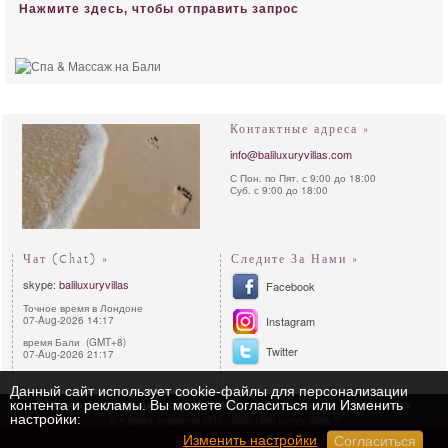
Нажмите здесь, чтобы отправить запрос
Контактные адреса »
info@baliluxuryvillas.com
С Пон. по Пят. с 9:00 до 18:00
Суб. с 9:00 до 18:00
Чат (Chat) »
Следите За Нами »
skype:
baliluxuryvillas
Facebook
Точное время в Лондоне
07-Aug-2026 14:17
Instagram
время Бали (GMT+8)
Twitter
07-Aug-2026 21:17
Данный сайт использует cookie-файлы для персонализации
контента и рекламы. Вы можете Согласиться или Изменить
Политика конфиденциальности
Процедура Бронирования
Карта сайта
настройки:
Все права защищены 2011 - 2026 | Bali Luxury Villas™
Изменить настройки
Согласиться