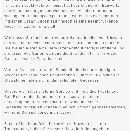
Der perfekte Standort für Ihre Luxusvilla – Uluwatu ist berühmt
für seinen spektakulären Tempel auf der Klippe, ein Bauwerk,
das viele aus der ganzen Welt anzieht. Als einer der neun
wichtigsten Richtungstempel Balis liegt er 70 Meter über dem
Indischen Ozean. Jeden Tag findet hier eine beeindruckende
Kecak-Tanzaufführung statt.
Weltklasse-Surfen ist eine weitere Hauptattraktion von Uluwatu,
das sich an der westlichen Spitze der Bukit-Halbinsel befindet.
Die Wellen bieten eine Herausforderung für fortgeschrittene und
professionelle Surfer, während die Strände mit ihrem weißen
Sand ein wahres Paradies sind.
Von der Aussicht auf weiße Sandstrände bis hin zu üppigen
Wäldern und ländlichen Landschaften – unsere Luxusvillen in
Uluwatu befinden sich in den schönsten Gegenden.
Unvergleichlicher 5-Sterne-Service und individuell gestaltete
Bali-Reiserouten haben unseren Luxusvillen einen
hervorragenden Ruf verschafft. Uluwatu und seine
Sehenswürdigkeiten können in vollem Umfang genossen werden,
während Sie sich verwöhnen lassen.
Finden Sie die perfekte Luxusvilla in Uluwatu für Ihren
Traumurlaub, indem Sie unsere Uluwatu-Villenangebote