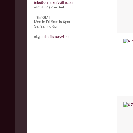
info@baliluxuryvillas.com
+62 (361) 754 344
+8hr GMT
Mon to Fri 9am to 6pm
Sat 9am to 6pm
skype:
baliluxuryvillas