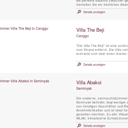
die perfekte Balance zwischen g
Genießen Sie ein köstliches Aben
Details anzeigen
Villa The Beji
Canggu
"Die Villa The Beji" ist eine sch
vom Strand entfernt. Die Villa v
erstreckt sich über einen Garte
Details anzeigen
Villa Abakoi
Seminyak
Die moderne, sechsschlafzimmerige
Seminyak befindet, liegt weniger
von trendigen Geschäften und Re
Annehmlichkeiten und ist ideal f
genießen möchten. Zu den Villaa
WLAN, klimatisierte Schlafzimmer, 
Details anzeigen