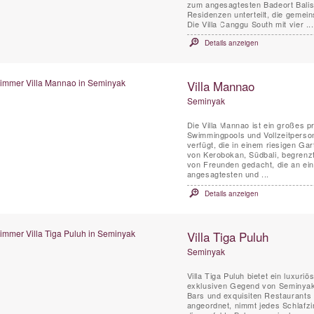
zum angesagtesten Badeort Balis 
Residenzen unterteilt, die geme
Die Villa Canggu South mit vier ...
Details anzeigen
Villa Mannao
Seminyak
Die Villa Mannao ist ein großes p
Swimmingpools und Vollzeitpersona
verfügt, die in einem riesigen G
von Kerobokan, Südbali, begrenzt
von Freunden gedacht, die an ei
angesagtesten und ...
Details anzeigen
Villa Tiga Puluh
Seminyak
Villa Tiga Puluh bietet ein luxuri
exklusiven Gegend von Seminyak,
Bars und exquisiten Restaurants
angeordnet, nimmt jedes Schlafzi