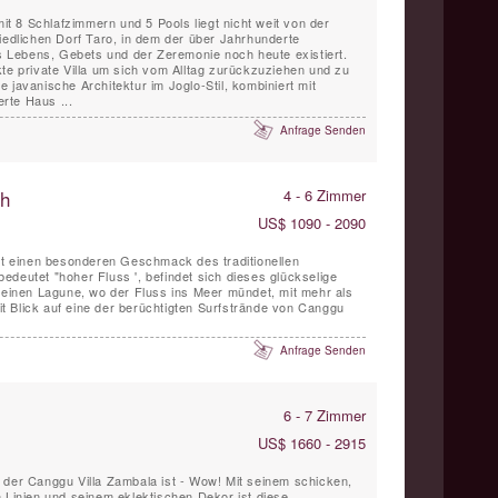
 8 Schlafzimmern und 5 Pools liegt nicht weit von der
riedlichen Dorf Taro, in dem der über Jahrhunderte
Lebens, Gebets und der Zeremonie noch heute existiert.
kte private Villa um sich vom Alltag zurückzuziehen und zu
lle javanische Architektur im Joglo-Stil, kombiniert mit
rte Haus ...
Anfrage Senden
ch
4 - 6 Zimmer
US$ 1090 - 2090
tet einen besonderen Geschmack des traditionellen
edeutet "hoher Fluss ', befindet sich dieses glückselige
kleinen Lagune, wo der Fluss ins Meer mündet, mit mehr als
 Blick auf eine der berüchtigten Surfstrände von Canggu
Anfrage Senden
6 - 7 Zimmer
US$ 1660 - 2915
 der Canggu Villa Zambala ist - Wow! Mit seinem schicken,
n Linien und seinem eklektischen Dekor ist diese