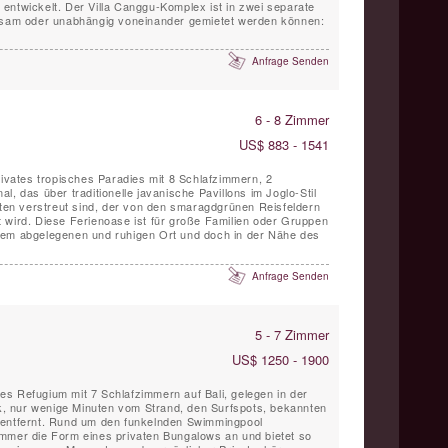
entwickelt. Der Villa Canggu-Komplex ist in zwei separate
insam oder unabhängig voneinander gemietet werden können:
Anfrage Senden
6 - 8 Zimmer
US$ 883 - 1541
rivates tropisches Paradies mit 8 Schlafzimmern, 2
l, das über traditionelle javanische Pavillons im Joglo-Stil
arten verstreut sind, der von den smaragdgrünen Reisfeldern
 wird. Diese Ferienoase ist für große Familien oder Gruppen
nem abgelegenen und ruhigen Ort und doch in der Nähe des
Anfrage Senden
5 - 7 Zimmer
US$ 1250 - 1900
öses Refugium mit 7 Schlafzimmern auf Bali, gelegen in der
 nur wenige Minuten vom Strand, den Surfspots, bekannten
 entfernt. Rund um den funkelnden Swimmingpool
mmer die Form eines privaten Bungalows an und bietet so