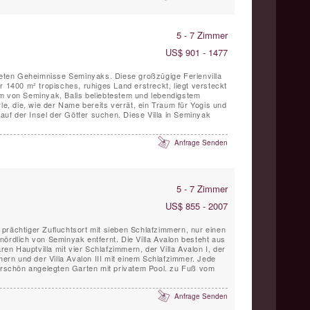
5 - 7 Zimmer
US$ 901 - 1477
üteten Geheimnisse Seminyaks. Diese großzügige Ferienvilla
r 1400 m² tropisches, ruhiges Land erstreckt, liegt versteckt
um von Seminyak, Balis beliebtestem und lebendigstem
rle, die, wie der Name bereits verrät, ein Traum für Yogis und
 auf der Insel der Götter suchen. Diese Villa in Seminyak
Anfrage Senden
5 - 7 Zimmer
US$ 855 - 2007
in prächtiger Zufluchtsort mit sieben Schlafzimmern, nur einen
nördlich von Seminyak entfernt. Die Villa Avalon besteht aus
ären Hauptvilla mit vier Schlafzimmern, der Villa Avalon I, der
mmern und der Villa Avalon III mit einem Schlafzimmer. Jede
derschön angelegten Garten mit privatem Pool. zu Fuß vom
Anfrage Senden