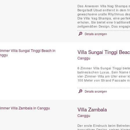
Das Anwesen Villa Nag Shampa mit
Bergstadt Ubud entfernt in dem f
gewachsene uralte Rhythmus des 
Die Villa Nag Shampa, eine perfe
erholen. Sie bietet eine traditione
zeitgemäßen Design. Das engagie
Details anzeigen
Villa Sungai Tinggi Bea
Canggu
6 Zimmer Villa Sungai Tinggi bie
balinesischen Luxus. Sein Name b
vier-Zimmer-Villa am Ufer einer 
100 Meter von Strand Fassade mit
Details anzeigen
Villa Zambala
Canggu
Der erste Eindruck beim Betreten
innovativen Design, seinen klare