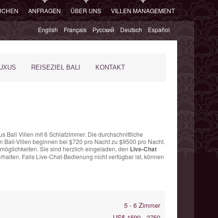
SUCHEN
ANFRAGEN
ÜBER UNS
VILLEN MANAGEMENT
English
Français
Русский
Deutsch
Español
XUS
REISEZIEL BALI
KONTAKT
us Bali Villen mit 6 Schlafzimmer. Die
durchschnittliche
n Bali-Villen
beginnen bei $720 pro Nacht
zu $9500 pro Nacht.
möglichkeiten. Sie sind herzlich eingeladen, den
Live-Chat
halten. Falls Live-Chat-Bedienung nicht verfügbar ist, können
5 - 6 Zimmer
US$ 1590 - 2750