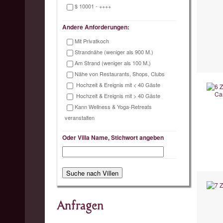
$ 10001 - ++++
Andere Anforderungen:
Mit Privatkoch
Strandnähe (weniger als 900 M.)
Am Strand (weniger als 100 M.)
Nähe von Restaurants, Shops, Clubs
Hochzeit & Ereignis mit < 40 Gäste
Hochzeit & Ereignis mit > 40 Gäste
Kann Wellness & Yoga-Retreats
veranstalten
Oder Villa Name, Stichwort angeben
Anfragen