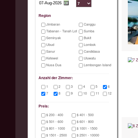
Region
Jimbaran
Canggu
Tabanan - Tanah Lot
Sumba
Seminyak
Bukit
Ubud
Lombok
Sanur
Candidasa
Ketewel
Uluwatu
Nusa Dua
Lembongan Island
Anzahl der Zimmer:
1
2
3
4
5
6
7
8
9
10
11
12
Preis:
$ 200 - 400
$ 401 - 500
$ 501 - 600
$ 601 - 800
$ 801 - 1000
$ 1001 - 1500
$ 1501 - 2500
$ 2501 - 10000