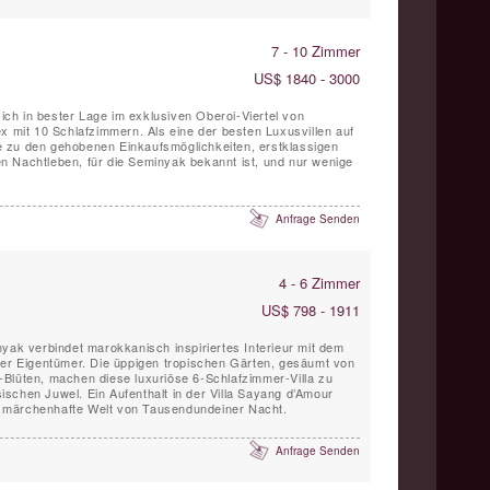
7 - 10 Zimmer
US$ 1840 - 3000
 sich in bester Lage im exklusiven Oberoi-Viertel von
x mit 10 Schlafzimmern. Als eine der besten Luxusvillen auf
ähe zu den gehobenen Einkaufsmöglichkeiten, erstklassigen
 Nachtleben, für die Seminyak bekannt ist, und nur wenige
Anfrage Senden
4 - 6 Zimmer
US$ 798 - 1911
nyak verbindet marokkanisch inspiriertes Interieur mit dem
rer Eigentümer. Die üppigen tropischen Gärten, gesäumt von
Blüten, machen diese luxuriöse 6-Schlafzimmer-Villa zu
schen Juwel. Ein Aufenthalt in der Villa Sayang d’Amour
die märchenhafte Welt von Tausendundeiner Nacht.
Anfrage Senden