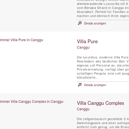
atemberaubende Luxusvilla mit 6
vom Berawa Strand in Canggu entf
Stranddorf. Perfekt für Familien oder Gruppen von Freunden, die gerne zusammen Urlaub
machen und dennoch ihren eigene
Details anzeigen
Villa Pure
Canggu
Die luxuriöse, moderne Villa Pure
Reisfeldern des ländlichen Bali. V
eigenes voll Personal an, darunter
Privatvermietung, verfügt über g
schattigen Pergola, eine voll aus
klimatisierte...
Details anzeigen
Villa Canggu Complex
Canggu
Die zeitgenössisch gestaltete 2-
Swimmingpools und einer aufrege
entfernt (nah genug, um die Bran