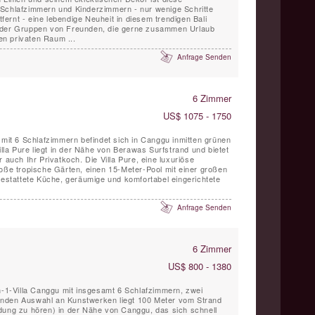
 Schlafzimmern und Kinderzimmern - nur wenige Schritte
ernt - eine lebendige Neuheit in diesem trendigen Bali
n privaten Raum ...
Anfrage Senden
6 Zimmer
US$ 1075 - 1750
 mit 6 Schlafzimmern befindet sich in Canggu inmitten grünen
illa Pure liegt in der Nähe von Berawas Surfstrand und bietet
 auch Ihr Privatkoch. Die Villa Pure, eine luxuriöse
roße tropische Gärten, einen 15-Meter-Pool mit einer großen
gestattete Küche, geräumige und komfortabel eingerichtete
Anfrage Senden
6 Zimmer
US$ 800 - 1380
in-1-Villa Canggu mit insgesamt 6 Schlafzimmern, zwei
nden Auswahl an Kunstwerken liegt 100 Meter vom Strand
dung zu hören) in der Nähe von Canggu, das sich schnell