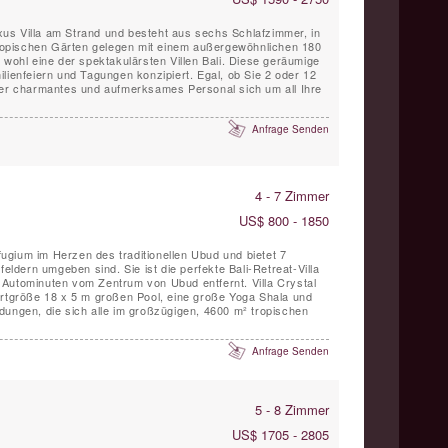
Luxus Villa am Strand und besteht aus sechs Schlafzimmer, in
opischen Gärten gelegen mit einem außergewöhnlichen 180
 wohl eine der spektakulärsten Villen Bali. Diese geräumige
amilienfeiern und Tagungen konzipiert. Egal, ob Sie 2 oder 12
ser charmantes und aufmerksames Personal sich um all Ihre
Anfrage Senden
4 - 7 Zimmer
US$ 800 - 1850
efugium im Herzen des traditionellen Ubud und bietet 7
feldern umgeben sind. Sie ist die perfekte Bali-Retreat-Villa
Autominuten vom Zentrum von Ubud entfernt. Villa Crystal
ortgröße 18 x 5 m großen Pool, eine große Yoga Shala und
dungen, die sich alle im großzügigen, 4600 m² tropischen
Anfrage Senden
5 - 8 Zimmer
US$ 1705 - 2805