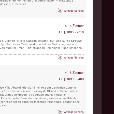
emeinsamen Momenten und persönlicher Privatsphäre.
dessen, zubereitet ...
Anfrage Senden
4 - 6 Zimmer
US$ 1080 - 2310
öne 6-Zimmer-Villa in Canggu gelegen, nur eine kurze Strecke
erfügt über einen Tennisplatz und einen Swimmingpool und
n von 4000 m2, von Reisterrassen und einem Fluss umgeben.
Anfrage Senden
4 - 6 Zimmer
US$ 1080 - 2400
 Villa Abakoi, die sich in einer sehr zentralen Lage in
 als 10 Gehminuten vom Seminyak-Strand entfernt und ist
staurants umgeben. Villa Abakoi bietet moderne
ür Familien oder Freunde, die einen gemeinsamen Urlaub
nnehmlichkeiten gehören tägliches Frühstück, kostenloses
ein ...
Anfrage Senden