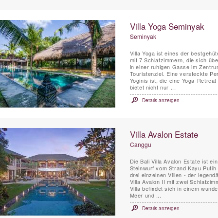
Villa Yoga Seminyak
Seminyak
Villa Yoga ist eines der bestgeh
mit 7 Schlafzimmern, die sich übe
in einer ruhigen Gasse im Zentr
Touristenziel. Eine versteckte Pe
Yoginis ist, die eine Yoga-Retreat
bietet nicht nur ...
Details anzeigen
Villa Avalon Estate
Canggu
Die Bali Villa Avalon Estate ist e
Steinwurf vom Strand Kayu Putih 
drei einzelnen Villen - der legend
Villa Avalon II mit zwei Schlafzi
Villa befindet sich in einem wun
Meer und ...
Details anzeigen