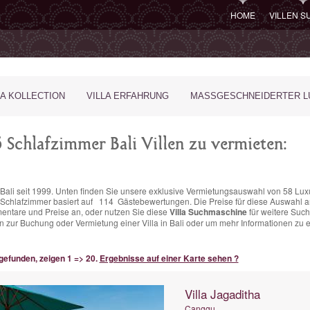
HOME
VILLEN 
LA KOLLECTION
VILLA ERFAHRUNG
MASSGESCHNEIDERTER LU
Schlafzimmer Bali Villen zu vermieten:
in Bali seit 1999. Unten finden Sie unsere exklusive Vermietungsauswahl von 58 Lux
6 Schlafzimmer basiert auf
114
Gästebewertungen.
Die Preise für diese Auswahl a
entare und Preise an, oder nutzen Sie diese
Villa Suchmaschine
für weitere Such
 zur Buchung oder Vermietung einer Villa in Bali oder um mehr Informationen zu er
 gefunden, zeigen 1 => 20.
Ergebnisse auf einer Karte sehen ?
Villa Jagaditha
Canggu