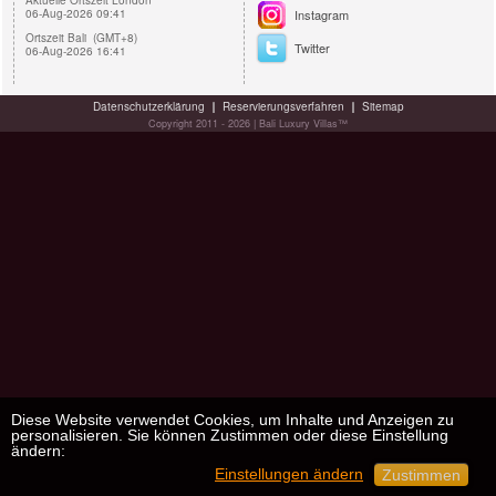
Aktuelle Ortszeit London
06-Aug-2026 09:41
Instagram
Ortszeit Bali (GMT+8)
Twitter
06-Aug-2026 16:41
Datenschutzerklärung
Reservierungsverfahren
Sitemap
Copyright 2011 - 2026 | Bali Luxury Villas™
Diese Website verwendet Cookies, um Inhalte und Anzeigen zu
personalisieren. Sie können Zustimmen oder diese Einstellung
ändern:
Einstellungen ändern
Zustimmen