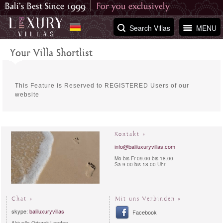
Search Villas
MENU
Your Villa Shortlist
This Feature is Reserved to REGISTERED Users of our
website
Kontakt »
info@baliluxuryvillas.com
Mo bis Fr 09.00 bis 18.00
Sa 9.00 bis 18.00 Uhr
Chat »
Mit uns Verbinden »
skype:
baliluxuryvillas
Facebook