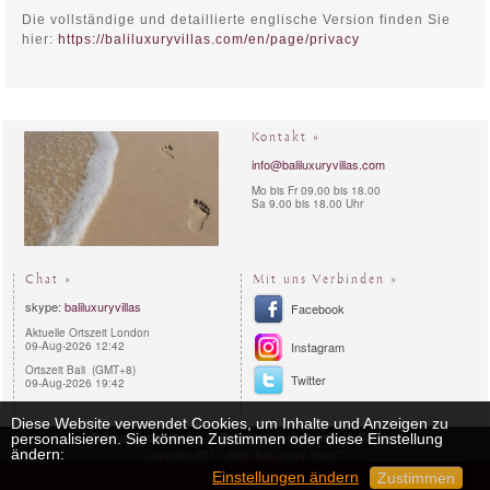
Die vollständige und detaillierte englische Version finden Sie
hier:
https://baliluxuryvillas.com/en/page/privacy
Kontakt »
info@baliluxuryvillas.com
Mo bis Fr 09.00 bis 18.00
Sa 9.00 bis 18.00 Uhr
Chat »
Mit uns Verbinden »
skype:
baliluxuryvillas
Facebook
Aktuelle Ortszeit London
09-Aug-2026 12:42
Instagram
Ortszeit Bali (GMT+8)
Twitter
09-Aug-2026 19:42
Diese Website verwendet Cookies, um Inhalte und Anzeigen zu
personalisieren. Sie können Zustimmen oder diese Einstellung
Datenschutzerklärung
Reservierungsverfahren
Sitemap
ändern:
Copyright 2011 - 2026 | Bali Luxury Villas™
Einstellungen ändern
Zustimmen