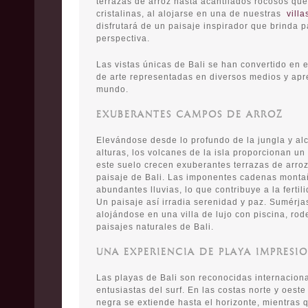
terrazas de arroz hasta acantilados rocosos q
cristalinas, al alojarse en una de nuestras
villa
disfrutará de un paisaje inspirador que brinda 
perspectiva.
Las vistas únicas de Bali se han convertido en e
de arte representadas en diversos medios y apr
mundo.
EXUBERANTES CAMPOS DE ARROZ
Elevándose desde lo profundo de la jungla y a
alturas, los volcanes de la isla proporcionan un s
este suelo crecen exuberantes terrazas de arro
paisaje de Bali. Las imponentes cadenas mont
abundantes lluvias, lo que contribuye a la fertili
Un paisaje así irradia serenidad y paz. Sumérjas
alojándose en una villa de lujo con piscina, ro
paisajes naturales de Bali.
UNA EXPERIENCIA DE PLAYA IMPRESI
Las playas de Bali son reconocidas internacion
entusiastas del surf. En las costas norte y oeste 
negra se extiende hasta el horizonte, mientras 