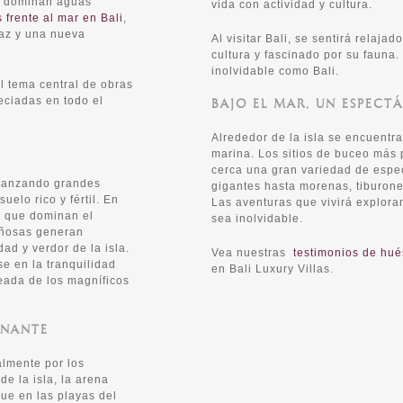
ue dominan aguas
vida con actividad y cultura.
s frente al mar en Bali
,
paz y una nueva
Al visitar Bali, se sentirá relajad
cultura y fascinado por su fauna.
inolvidable como Bali.
l tema central de obras
eciadas en todo el
BAJO EL MAR, UN ESPECT
Alrededor de la isla se encuentra
marina. Los sitios de buceo más 
cerca una gran variedad de espec
lcanzando grandes
gigantes hasta morenas, tiburone
uelo rico y fértil. En
Las aventuras que vivirá explora
z que dominan el
sea inolvidable.
añosas generan
dad y verdor de la isla.
Vea nuestras
testimonios de hu
e en la tranquilidad
en Bali Luxury Villas.
deada de los magníficos
ONANTE
almente por los
de la isla, la arena
que en las playas del