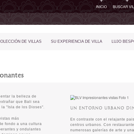
INICIO
BUSCAR VI
COLECCIÓN DE VILLAS
SU EXPERIENCIA DE VILLA
LUJO BES
ionantes
entar la belleza de
extrañar que Bali sea
a "Isla de los Dioses".
UN ENTORNO URBANO DI
vistas más
En contraste con el relajante pai
de fondo a una cultura
centros urbanos. Con restaurante
berantes y ondulantes
numerosas galerías de arte y una