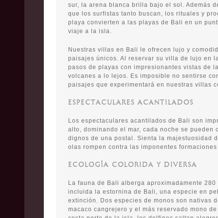
sur, la arena blanca brilla bajo el sol. Además d
que los surfistas tanto buscan, los rituales y p
playa convierten a las playas de Bali en un punt
viaje a la isla.
Nuestras villas en Bali le ofrecen lujo y comodi
paisajes únicos. Al reservar su villa de lujo en 
pasos de playas con impresionantes vistas de la
volcanes a lo lejos. Es imposible no sentirse c
paisajes que experimentará en nuestras villas co
ESPECTACULARES ACANTILADOS
Los espectaculares acantilados de Bali son imp
alto, dominando el mar, cada noche se pueden 
dignos de una postal. Sienta la majestuosidad 
olas rompen contra las imponentes formaciones
ECOLOGÍA COLORIDA Y DIVERSA
La fauna de Bali alberga aproximadamente 280 
incluida la estornina de Bali, una especie en pel
extinción. Dos especies de monos son nativas de
macaco cangrejero y el más reservado mono de 