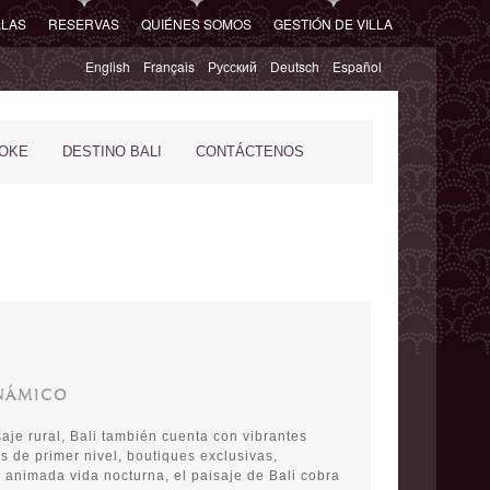
LLAS
RESERVAS
QUIÉNES SOMOS
GESTIÓN DE VILLA
English
Français
Русский
Deutsch
Español
POKE
DESTINO BALI
CONTÁCTENOS
NÁMICO
saje rural, Bali también cuenta con vibrantes
s de primer nivel, boutiques exclusivas,
 animada vida nocturna, el paisaje de Bali cobra