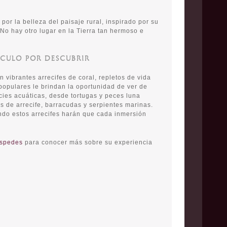
o por la belleza del paisaje rural, inspirado por su
 No hay otro lugar en la Tierra tan hermoso e
ÁCULO POR DESCUBRIR
n vibrantes arrecifes de coral, repletos de vida
populares le brindan la oportunidad de ver de
ies acuáticas, desde tortugas y peces luna
s de arrecife, barracudas y serpientes marinas.
ndo estos arrecifes harán que cada inmersión
éspedes
para conocer más sobre su experiencia