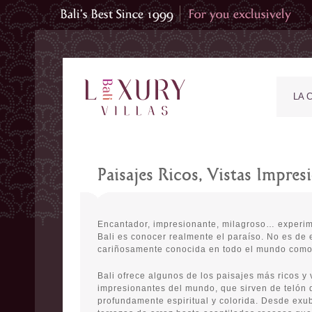
LA 
Paisajes Ricos, Vistas Impres
Encantador, impresionante, milagroso… experim
Bali es conocer realmente el paraíso. No es de 
cariñosamente conocida en todo el mundo como l
Bali ofrece algunos de los paisajes más ricos y 
impresionantes del mundo, que sirven de telón 
profundamente espiritual y colorida. Desde exu