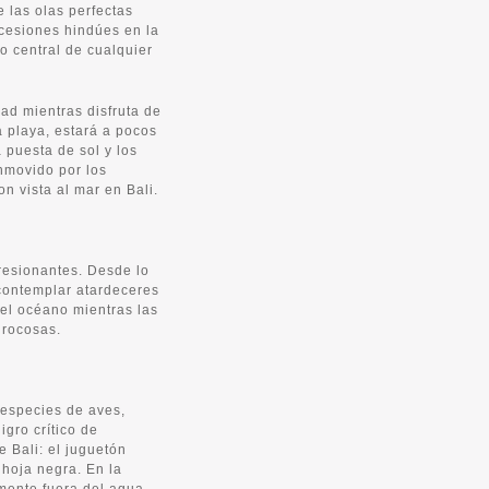
e las olas perfectas
rocesiones hindúes en la
o central de cualquier
dad mientras disfruta de
la playa, estará a pocos
 puesta de sol y los
onmovido por los
n vista al mar en Bali.
resionantes. Desde lo
contemplar atardeceres
del océano mientras las
 rocosas.
especies de aves,
igro crítico de
 Bali: el juguetón
hoja negra. En la