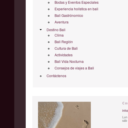
Bodas y Eventos Especiales
Experiencia holística en bali
Bali Gastrónomico
Aventura
Destino Bali
Clima
Bali Región
Cultura de Bali
Actividades
Bali Vida Nocturna
Consejos de viajes a Bali
Contáctenos
Co
info
Lun 
sáb 