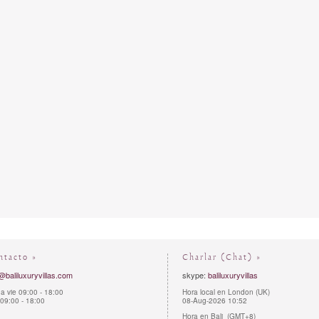
ntacto »
Charlar (Chat) »
@baliluxuryvillas.com
skype:
baliluxuryvillas
a vie 09:00 - 18:00
Hora local en London (UK)
09:00 - 18:00
08-Aug-2026 10:52
Hora en Bali (GMT+8)