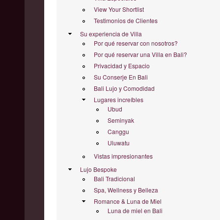
View Your Shortlist
Testimonios de Clientes
Su experiencia de Villa
Por qué reservar con nosotros?
Por qué reservar una Villa en Bali?
Privacidad y Espacio
Su Conserje En Bali
Bali Lujo y Comodidad
Lugares increíbles
Ubud
Seminyak
Canggu
Uluwatu
Vistas impresionantes
Lujo Bespoke
Bali Tradicional
Spa, Wellness y Belleza
Romance & Luna de Miel
Luna de miel en Bali