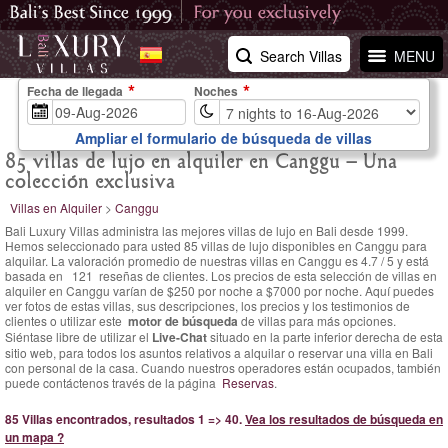
Search Villas
MENU
Fecha de llegada
Noches
Ampliar el formulario de búsqueda de villas
85 villas de lujo en alquiler en Canggu – Una
colección exclusiva
Villas en Alquiler
>
Canggu
Bali Luxury Villas administra las mejores villas de lujo en Bali desde 1999.
Hemos seleccionado para usted 85 villas de lujo disponibles en Canggu para
alquilar. La
valoración promedio de nuestras villas en Canggu es
4.7
/
5
y está
basada en
121
reseñas de clientes.
Los precios de esta selección de villas en
alquiler en Canggu varían
de $250 por noche
a $7000 por noche. Aquí puedes
ver fotos de estas villas, sus descripciones, los precios y los testimonios de
clientes o utilizar este
motor de búsqueda
de villas para más opciones.
Siéntase libre de utilizar el
Live-Chat
situado en la parte inferior derecha de esta
sitio web, para todos los asuntos relativos a alquilar o reservar una villa en Bali
con personal de la casa. Cuando nuestros operadores están ocupados, también
puede contáctenos través de la página
Reservas
.
85 Villas encontrados, resultados 1 => 40.
Vea los resultados de búsqueda en
un mapa ?