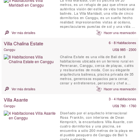
La Villa Maridadi, con su piscina de 20
metros, es un refugio de paz que ofrece una
auténtica visión del estilo de vida tradicional
balinés. La Villa Maridadi, una villa de cinco
dormitorios en Canggu, es un sueño hecho
realidad: impresionantes vistas al océano,
espectaculares puestas de sol y una vida de
lujo al aire libre entre vibrantes campos de
Ver más detalles
Hacer una reservación
arroz verdes y palmeras susurrantes. La
Villa Maridadi está situada a pocos metros
Villa Chalina Estate
6 - 8 Habitaciones
de las playas de arena negra de Cemagi y
del...
US$ 985 - 2300
Canggu
Chalina Estate es una villa de Bali de 8
habitaciones ubicada en un terreno rural en
Pereranan, Canggu, cerca de playas, cafés
y restaurantes de moda. Con su elegante
arquitectura balinesa, piscina privada de 35
metros, generosos espacios para cenar,
cenar y entretenerse, personal y chef a
tiempo completo, su proximidad a los puntos
Ver más detalles
Hacer una reservación
calientes de Bali y sus impresionantes
jardines paisajísticos, la finca es una de las
Villa Asante
3 - 4 Habitaciones
villas más deseables de Canggu para
familias. retiros y ...
US$ 780 - 1760
Canggu
Diseñado por el arquitecto internacional
Ross Franklin, con interiores de Dean
Kempnich, la encantadora Villa Asante, con
cuatro dormitorios y una piscina, se
encuentra a sólo 200 metros de la playa en
el pueblo pesquero de Canggu de Bali 's
costa sudoeste.