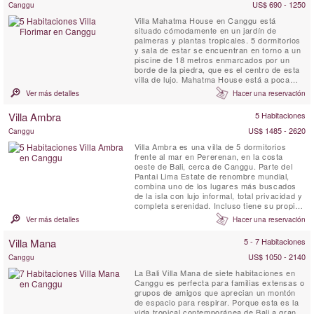
US$ 690 - 1250
Canggu
Villa Mahatma House en Canggu está
situado cómodamente en un jardín de
palmeras y plantas tropicales. 5 dormitorios
y sala de estar se encuentran en torno a un
piscine de 18 metros enmarcados por un
borde de la piedra, que es el centro de esta
villa de lujo. Mahatma House está a poca
distancia a pie del encantador pueblo balinés
Ver más detalles
Hacer una reservación
tradicional Seseh y de la playa para el surf.
Villa Ambra
5 Habitaciones
US$ 1485 - 2620
Canggu
Villa Ambra es una villa de 5 dormitorios
frente al mar en Pererenan, en la costa
oeste de Bali, cerca de Canggu. Parte del
Pantai Lima Estate de renombre mundial,
combina uno de los lugares más buscados
de la isla con lujo informal, total privacidad y
completa serenidad. Incluso tiene su propio
cine privado y una biblioteca bien surtida
Ver más detalles
Hacer una reservación
con iMac e impresora. Las cinco suites
tienen terrazas con vista al océano y
Villa Mana
5 - 7 Habitaciones
difieren en diseño entre sí. Amplios jardines
y césped rodean ...
US$ 1050 - 2140
Canggu
La Bali Villa Mana de siete habitaciones en
Canggu es perfecta para familias extensas o
grupos de amigos que aprecian un montón
de espacio para respirar. Porque esta es la
vida tropical contemporánea de Bali a gran