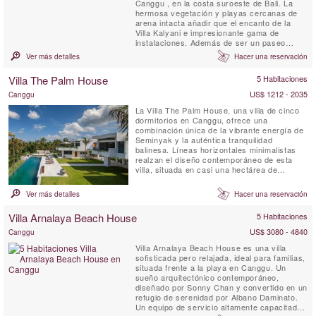
Canggu , en la costa suroeste de Bali. La
hermosa vegetación y playas cercanas de
arena intacta añadir que el encanto de la
Villa Kalyani e impresionante gama de
instalaciones. Además de ser un paseo
razonable a la playa y cuenta con
Ver más detalles
Hacer una reservación
comodidades tales como un cuarto privado
TV con pantalla de proyector, altavoces
Villa The Palm House
5 Habitaciones
externos , una cabina de DJ privado y varias
ipod muelles, durante horas...
US$ 1212 - 2035
Canggu
La Villa The Palm House, una villa de cinco
dormitorios en Canggu, ofrece una
combinación única de la vibrante energía de
Seminyak y la auténtica tranquilidad
balinesa. Líneas horizontales minimalistas
realzan el diseño contemporáneo de esta
villa, situada en casi una hectárea de
exuberantes jardines tropicales con
palmeras y vistas a los campos de arroz en
Ver más detalles
Hacer una reservación
terrazas. Cada detalle ha sido
cuidadosamente pensado: los muebles han
Villa Arnalaya Beach House
5 Habitaciones
sido diseñados a medida para garantizar lujo
...
US$ 3080 - 4840
Canggu
Villa Arnalaya Beach House es una villa
sofisticada pero relajada, ideal para familias,
situada frente a la playa en Canggu. Un
sueño arquitectónico contemporáneo,
diseñado por Sonny Chan y convertido en un
refugio de serenidad por Albano Daminato.
Un equipo de servicio altamente capacitado