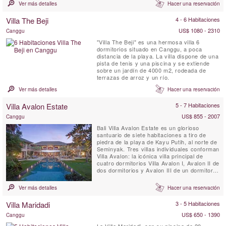
se encarga de atender cada deseo de los
Ver más detalles
Hacer una reservación
huéspedes con elegancia y profesionalismo.
La villa cuenta con cinco habitaciones
Villa The Beji
4 - 6 Habitaciones
dobles y un gimnasio que se puede convertir
fácilmente en una ...
US$ 1080 - 2310
Canggu
"Villa The Beji" es una hermosa villa 6
dormitorios situado en Canggu, a poca
distancia de la playa. La villa dispone de una
pista de tenis y una piscina y se extiende
sobre un jardín de 4000 m2, rodeada de
terrazas de arroz y un río.
Ver más detalles
Hacer una reservación
Villa Avalon Estate
5 - 7 Habitaciones
US$ 855 - 2007
Canggu
Bali Villa Avalon Estate es un glorioso
santuario de siete habitaciones a tiro de
piedra de la playa de Kayu Putih, al norte de
Seminyak. Tres villas individuales conforman
Villa Avalon: la icónica villa principal de
cuatro dormitorios Villa Avalon I, Avalon II de
dos dormitorios y Avalon III de un dormitorio,
cada una ubicada en hermosos jardines con
piscina privada. La villa está a solo tres
Ver más detalles
Hacer una reservación
minutos ' caminar desde el océano y 15
minutos de Potato Head en Seminyak.
Villa Maridadi
3 - 5 Habitaciones
US$ 650 - 1390
Canggu