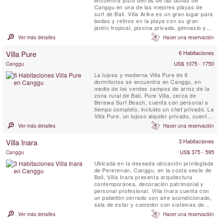
Canggu en una de las mejores playas de
surf de Bali. Villa Arika es un gran lugar para
bodas y retiros en la playa con su gran
jardín tropical, piscina privada, gimnasio y
personal a tiempo completo. Esta lujosa villa
Ver más detalles
Hacer una reservación
de playa ofrece vistas del Bukit de Bali al
sur, al norte se encuentran palmeras,
Villa Pure
6 Habitaciones
terrazas de arroz y una serie de
promontorios, el más cercano de ...
US$ 1075 - 1750
Canggu
La lujosa y moderna Villa Pure de 6
dormitorios se encuentra en Canggu, en
medio de los verdes campos de arroz de la
zona rural de Bali. Pure Villa, cerca de
Berawa Surf Beach, cuenta con personal a
tiempo completo, incluido un chef privado. La
Villa Pure, un lujoso alquiler privado, cuenta
con amplios jardines tropicales, una piscina
Ver más detalles
Hacer una reservación
de 15 metros con una gran pérgola
sombreada, una cocina totalmente equipada,
Villa Inara
3 Habitaciones
habitaciones espaciosas y cómodamente
amuebladas, excelentes baños, ...
US$ 375 - 595
Canggu
Ubicada en la deseada ubicación privilegiada
de Pererenan, Canggu, en la costa oeste de
Bali, Villa Inara presenta arquitectura
contemporánea, decoración patrimonial y
personal profesional. Villa Inara cuenta con
un pabellón cerrado con aire acondicionado,
sala de estar y comedor con sistemas de
entretenimiento, muchos asientos y una
Ver más detalles
Hacer una reservación
cocina, así como tres habitaciones dobles