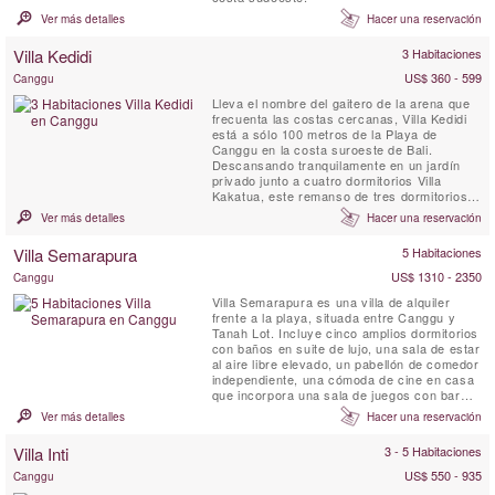
Ver más detalles
Hacer una reservación
Villa Kedidi
3 Habitaciones
US$ 360 - 599
Canggu
Lleva el nombre del gaitero de la arena que
frecuenta las costas cercanas, Villa Kedidi
está a sólo 100 metros de la Playa de
Canggu en la costa suroeste de Bali.
Descansando tranquilamente en un jardín
privado junto a cuatro dormitorios Villa
Kakatua, este remanso de tres dormitorios
es el hogar por excelencia de Bali. La villa
Ver más detalles
Hacer una reservación
ha sido diseñado en el estilo tradicional de
Bali, con vigas de coco sólido apoyo techos
Villa Semarapura
5 Habitaciones
altos Serapwood que capturan la brisa
tropical y enfrían...
US$ 1310 - 2350
Canggu
Villa Semarapura es una villa de alquiler
frente a la playa, situada entre Canggu y
Tanah Lot. Incluye cinco amplios dormitorios
con baños en suite de lujo, una sala de estar
al aire libre elevado, un pabellón de comedor
independiente, una cómoda de cine en casa
que incorpora una sala de juegos con bar
incorporado, y una cocina característica.
Ver más detalles
Hacer una reservación
Vistas al mar y magníficas puestas de sol de
Bali.
Villa Inti
3 - 5 Habitaciones
US$ 550 - 935
Canggu