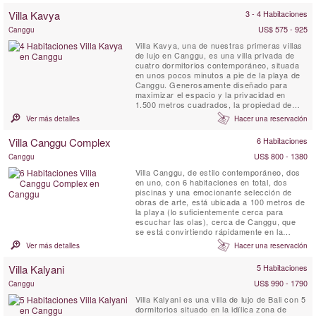
independientes con baño y terrazas al aire
Villa Kavya
3 - 4 Habitaciones
libre alrededor de la piscina privada en un
hermoso ...
US$ 575 - 925
Canggu
Villa Kavya, una de nuestras primeras villas
de lujo en Canggu, es una villa privada de
cuatro dormitorios contemporáneo, situada
en unos pocos minutos a pie de la playa de
Canggu. Generosamente diseñado para
maximizar el espacio y la privacidad en
1.500 metros cuadrados, la propiedad de
tejas techo ofrece lo mejor de la isla tropical
Ver más detalles
Hacer una reservación
viviendo con todas comodidades de Canggu
villas de lujo.
Villa Canggu Complex
6 Habitaciones
US$ 800 - 1380
Canggu
Villa Canggu, de estilo contemporáneo, dos
en uno, con 6 habitaciones en total, dos
piscinas y una emocionante selección de
obras de arte, está ubicada a 100 metros de
la playa (lo suficientemente cerca para
escuchar las olas), cerca de Canggu, que
se está convirtiendo rápidamente en la
escena costera más moderna de Bali. El
Ver más detalles
Hacer una reservación
complejo Villa Canggu se divide en dos
residencias independientes que se pueden
Villa Kalyani
5 Habitaciones
alquilar de forma conjunta o independiente:
la Villa Canggu South de ...
US$ 990 - 1790
Canggu
Villa Kalyani es una villa de lujo de Bali con 5
dormitorios situado en la idílica zona de