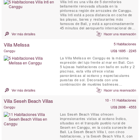
Villa Inti es una villa de 5 dormitorios
bellamente renovada situada en la
pintoresca región de arrozales de Canggu.
Villa Inti está a poca distancia en coche de
las playas, bares y restaurantes más
famosos de Bali, y está a aproximadamente
45 minutos del aeropuerto internacional de
Bali. Villa Inti ofrece espectaculares vistas
Ver más detalles
Hacer una reservación
de exuberantes terrazas de arroz verde.
Permite experimentar el verdadero Bali
Villa Melissa
5 Habitaciones
mientras disfruta de la total privacidad de las
villas vecinas.
US$ 1695 - 2245
Canggu
La Villa Melissa en Canggu es la máxima
expresión del lujo frente al mar en Bali. Con
5 lujosas habitaciones con baño en suite y 2
piscinas, esta villa ofrece vistas
panorámicas al océano y espectaculares
puestas de sol. Decorada con una
combinación de muebles balineses
contemporáneos y antigüedades, la Villa
Ver más detalles
Hacer una reservación
Melissa presenta un ambiente moderno y
acogedor en sus dos amplias plantas. Aquí
Villa Seseh Beach Villas
10 - 11 Habitaciones
se sentirá como en casa, pero con la ventaja
de contar con un mayordomo, servicio ...
US$ 2698 - 4553
Canggu
Las Seseh Beach Villas ofrecen
impresionantes vistas al océano Índico,
situadas en el tranquilo pueblo rural de
Seseh en Canggu, en la costa suroeste de
Bali. La Seseh Beach Villa I, con cinco
habitaciones, y la Seseh Beach Villa II, con