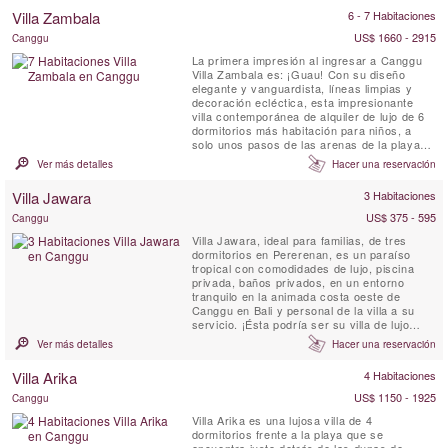
Villa Zambala
6 - 7 Habitaciones
US$ 1660 - 2915
Canggu
La primera impresión al ingresar a Canggu
Villa Zambala es: ¡Guau! Con su diseño
elegante y vanguardista, líneas limpias y
decoración ecléctica, esta impresionante
villa contemporánea de alquiler de lujo de 6
dormitorios más habitación para niños, a
solo unos pasos de las arenas de la playa
de Berawa en Canggu, Villa Zambala es una
Ver más detalles
Hacer una reservación
nueva y vibrante adición de alquiler a este
moderno Bali pueblo junto a la playa.
Villa Jawara
3 Habitaciones
¡Perfecto para familias o grupos de amigos
que ...
US$ 375 - 595
Canggu
Villa Jawara, ideal para familias, de tres
dormitorios en Pererenan, es un paraíso
tropical con comodidades de lujo, piscina
privada, baños privados, en un entorno
tranquilo en la animada costa oeste de
Canggu en Bali y personal de la villa a su
servicio. ¡Ésta podría ser su villa de lujo
perfecta en Bali! El nombre Jawara significa
Ver más detalles
Hacer una reservación
"Amar la paz".
Villa Arika
4 Habitaciones
US$ 1150 - 1925
Canggu
Villa Arika es una lujosa villa de 4
dormitorios frente a la playa que se
encuentra justo detrás de las dunas de