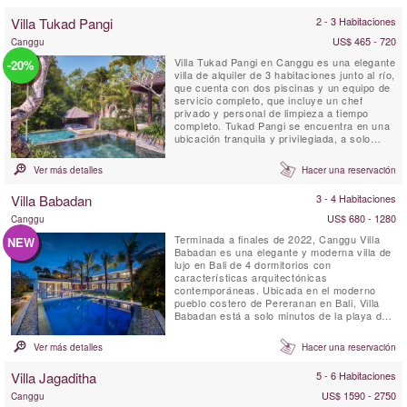
Villa Tukad Pangi
2 - 3 Habitaciones
US$ 465 - 720
Canggu
Villa Tukad Pangi en Canggu es una elegante
-20%
villa de alquiler de 3 habitaciones junto al río,
que cuenta con dos piscinas y un equipo de
servicio completo, que incluye un chef
privado y personal de limpieza a tiempo
completo. Tukad Pangi se encuentra en una
ubicación tranquila y privilegiada, a solo
unos minutos en coche de las modernas
cafeterías, restaurantes y playas de
Ver más detalles
Hacer una reservación
Pererenan. La ecológica Villa Tukad Pangi no
es una villa común en Bali, sino un espacio
Villa Babadan
3 - 4 Habitaciones
donde el ...
US$ 680 - 1280
Canggu
Terminada a finales de 2022, Canggu Villa
NEW
Babadan es una elegante y moderna villa de
lujo en Bali de 4 dormitorios con
características arquitectónicas
contemporáneas. Ubicada en el moderno
pueblo costero de Pereranan en Bali, Villa
Babadan está a solo minutos de la playa de
surf de Pantai Lima. Con interiores elegantes
dignos de una revista, realzados por mucha
Ver más detalles
Hacer una reservación
luz natural, Villa Babadan está ubicada en
una ubicación muy solicitada en Canggu.
Villa Jagaditha
5 - 6 Habitaciones
Construida en dos niveles ...
US$ 1590 - 2750
Canggu