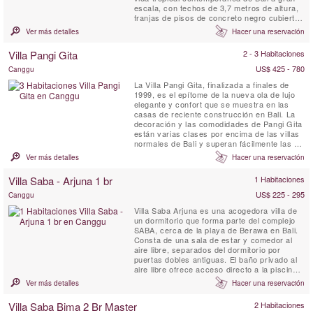
escala, con techos de 3,7 metros de altura,
franjas de pisos de concreto negro cubiertos
de kilim y suficiente espacio habitable de
Ver más detalles
Hacer una reservación
varios niveles para tragarse a una multitud,
y una magnífica vista panorámica del campo
Villa Pangi Gita
2 - 3 Habitaciones
de arroz de 180 grados. . Villa Mana, con
todo...
US$ 425 - 780
Canggu
La Villa Pangi Gita, finalizada a finales de
1999, es el epítome de la nueva ola de lujo
elegante y confort que se muestra en las
casas de reciente construcción en Bali. La
decoración y las comodidades de Pangi Gita
están varias clases por encima de las villas
normales de Bali y superan fácilmente las de
un hotel de cinco estrellas. Cada una de las
Ver más detalles
Hacer una reservación
tres lujosas habitaciones se encuentra en
una estructura privada de estilo bungalow.
Villa Saba - Arjuna 1 br
1 Habitaciones
Diseñadas por los arquitectos del famoso ...
US$ 225 - 295
Canggu
Villa Saba Arjuna es una acogedora villa de
un dormitorio que forma parte del complejo
SABA, cerca de la playa de Berawa en Bali.
Consta de una sala de estar y comedor al
aire libre, separados del dormitorio por
puertas dobles antiguas. El baño privado al
aire libre ofrece acceso directo a la piscina
de 8 metros ubicada dentro del jardín
Ver más detalles
Hacer una reservación
privado. La villa se complementa con una
pequeña cocina tipo estudio. Esta elegante
Villa Saba Bima 2 Br Master
2 Habitaciones
villa es ideal para una pareja en luna de miel.