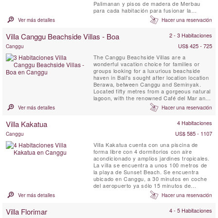
Palimanan y pisos de madera de Merbau
para cada habitación para fusionar la
tranquilidad digna de un templo con la
Ver más detalles
Hacer una reservación
calidez terrenal. Villa Coraffan tiene una sala
de estar al aire libre equipada con un bar.
Villa Canggu Beachside Villas - Boa
2 - 3 Habitaciones
Otras áreas comunes incluyen una
plataforma de observación ...
US$ 425 - 725
Canggu
The Canggu Beachside Villas are a
wonderful vacation choice for families or
groups looking for a luxurious beachside
haven in Bali's sought after location location
Berawa, between Canggu and Seminyak.
Located fifty metres from a gorgeous natural
lagoon, with the renowned Café del Mar and
Lalaguna just a 100 m stroll from your front
Ver más detalles
Hacer una reservación
door, the three villas have been designed to
an extremely high standard, each with its
Villa Kakatua
4 Habitaciones
own unique character. Five-bedroomed Villa
Gu, four-bedroomed ...
US$ 585 - 1107
Canggu
Villa Kakatua cuenta con una piscina de
forma libre con 4 dormitorios con aire
acondicionado y amplios jardines tropicales.
La villa se encuentra a unos 100 metros de
la playa de Sunset Beach. Se encuentra
ubicado en Canggu, a 30 minutos en coche
del aeropuerto ya sólo 15 minutos de
Seminyak y Legian, donde los mejores
Ver más detalles
Hacer una reservación
restaurantes y tiendas.
Villa Florimar
4 - 5 Habitaciones