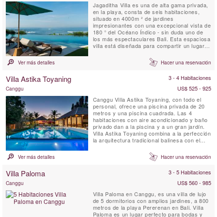
Jagaditha Villa es una de alta gama privada,
en la playa, consta de seis habitaciones,
situado en 4000m ² de jardines
impresionantes con una excepcional vista de
180 ° del Océano Índico - sin duda uno de
los más espectaculares Bali. Esta espaciosa
villa está diseñada para compartir un lugar
idílico para reuniones familiares y reuniones.
Si usted es 2 o 12, el personal encantador y
Ver más detalles
Hacer una reservación
atento se hará cargo de todas sus
necesidades.
Villa Astika Toyaning
3 - 4 Habitaciones
US$ 525 - 925
Canggu
Canggu Villa Astika Toyaning, con todo el
personal, ofrece una piscina privada de 20
metros y una piscina cuadrada. Las 4
habitaciones con aire acondicionado y baño
privado dan a la piscina y a un gran jardín.
Villa Astika Toyaning combina a la perfección
la arquitectura tradicional balinesa con el
diseño moderno y ofrece el refugio perfecto
para familias numerosas o grupos de
Ver más detalles
Hacer una reservación
amigos, a solo 5 minutos en coche de la
popular playa Echo de Bali. Este santuario
Villa Paloma
3 - 5 Habitaciones
privado, con un ...
US$ 560 - 985
Canggu
Villa Paloma en Canggu, es una villa de lujo
de 5 dormitorios con amplios jardines, a 800
metros de la playa Pererenan en Bali. Villa
Paloma es un lugar perfecto para bodas y