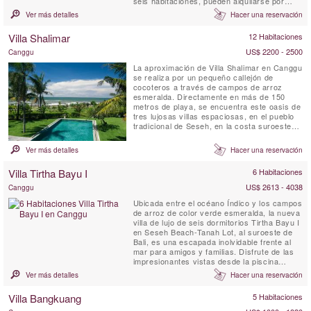
seis habitaciones, pueden alquilarse por
separado o juntas, proporcionando un total
Ver más detalles
Hacer una reservación
de once habitaciones con capacidad para
hasta 20 adultos y 4 niños. Nuestro equipo
Villa Shalimar
12 Habitaciones
excepcional ha sido formado
profesionalmente para ofrecerle un servicio
US$ 2200 - 2500
Canggu
...
La aproximación de Villa Shalimar en Canggu
se realiza por un pequeño callejón de
cocoteros a través de campos de arroz
esmeralda. Directamente en más de 150
metros de playa, se encuentra este oasis de
tres lujosas villas espaciosas, en el pueblo
tradicional de Seseh, en la costa suroeste
de Bali. Shalimar se caracteriza por la
arquitectura tropical contemporánea, la vida
Ver más detalles
Hacer una reservación
al aire libre y la abundancia de luz. Una
serena estatua de Buda en la entrada,
Villa Tirtha Bayu I
6 Habitaciones
cascadas, un estanque de...
US$ 2613 - 4038
Canggu
Ubicada entre el océano Índico y los campos
de arroz de color verde esmeralda, la nueva
villa de lujo de seis dormitorios Tirtha Bayu I
en Seseh Beach-Tanah Lot, al suroeste de
Bali, es una escapada inolvidable frente al
mar para amigos y familias. Disfrute de las
impresionantes vistas desde la piscina
infinita de 14 metros rodeada de
Ver más detalles
Hacer una reservación
exuberantes jardines tropicales, juegue una
partida de billar, haga ejercicio en el
Villa Bangkuang
5 Habitaciones
gimnasio o simplemente siéntese y disfrute
de la serenidad ...