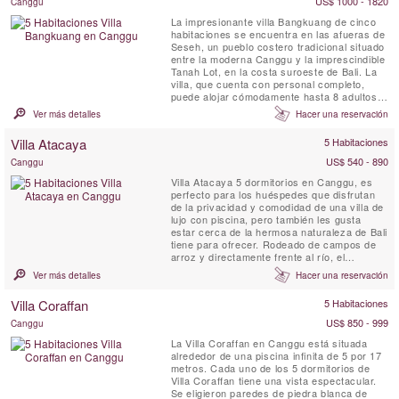
US$ 1000 - 1820
Canggu
La impresionante villa Bangkuang de cinco
habitaciones se encuentra en las afueras de
Seseh, un pueblo costero tradicional situado
entre la moderna Canggu y la imprescindible
Tanah Lot, en la costa suroeste de Bali. La
villa, que cuenta con personal completo,
puede alojar cómodamente hasta 8 adultos y
3 niños en cinco amplias suites distribuidas
Ver más detalles
Hacer una reservación
en dos pabellones dentro de encantadores
jardines con una piscina de 17 metros, un
Villa Atacaya
5 Habitaciones
estanque de lotos, instalaciones de
gimnasio, un ...
US$ 540 - 890
Canggu
Villa Atacaya 5 dormitorios en Canggu, es
perfecto para los huéspedes que disfrutan
de la privacidad y comodidad de una villa de
lujo con piscina, pero también les gusta
estar cerca de la hermosa naturaleza de Bali
tiene para ofrecer. Rodeado de campos de
arroz y directamente frente al río, el
establecimiento ofrece unas vistas
Ver más detalles
Hacer una reservación
impresionantes desde el salón.
Villa Coraffan
5 Habitaciones
US$ 850 - 999
Canggu
La Villa Coraffan en Canggu está situada
alrededor de una piscina infinita de 5 por 17
metros. Cada uno de los 5 dormitorios de
Villa Coraffan tiene una vista espectacular.
Se eligieron paredes de piedra blanca de