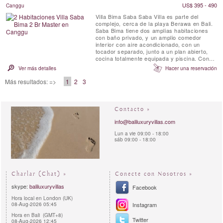
Arjuna ...
US$ 395 - 490
Canggu
Villa Bima Saba Saba Villa es parte del
complejo, cerca de la playa Berawa en Bali.
Saba Bima tiene dos amplias habitaciones
con baño privado, y un amplio comedor
interior con aire acondicionado, con un
tocador separado, junto a un plan abierto,
cocina totalmente equipada y piscina. Con
fácil acceso al comedor por un pasillo
Ver más detalles
Hacer una reservación
cubierto. SABA es menos de 10 minutos de
Seminyak. Diseñado por el arquitecto de
Más resultados: =>
1
2
3
renombre internacional, Ross Franklin.
Contacto »
info@baliluxuryvillas.com
Lun a vie 09:00 - 18:00
sáb 09:00 - 18:00
Charlar (Chat) »
Conecte con Nosotros »
skype:
baliluxuryvillas
Facebook
Hora local en London (UK)
08-Aug-2026 05:45
Instagram
Hora en Bali (GMT+8)
Twitter
08-Aug-2026 12:45