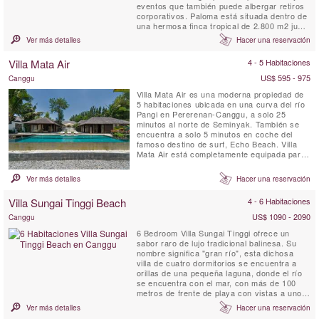
eventos que también puede albergar retiros
corporativos. Paloma está situada dentro de
una hermosa finca tropical de 2.800 m2 junto
a la ribera y los arrozales.
Ver más detalles
Hacer una reservación
Villa Mata Air
4 - 5 Habitaciones
US$ 595 - 975
Canggu
Villa Mata Air es una moderna propiedad de
5 habitaciones ubicada en una curva del río
Pangi en Pererenan-Canggu, a solo 25
minutos al norte de Seminyak. También se
encuentra a solo 5 minutos en coche del
famoso destino de surf, Echo Beach. Villa
Mata Air está completamente equipada para
una escapada de lujo en una isla tropical,
combinando el estilo abierto balinés con la
Ver más detalles
Hacer una reservación
comodidad contemporánea occidental. Este
exclusivo refugio, con personal completo
Villa Sungai Tinggi Beach
4 - 6 Habitaciones
que incluye chef ...
US$ 1090 - 2090
Canggu
6 Bedroom Villa Sungai Tinggi ofrece un
sabor raro de lujo tradicional balinesa. Su
nombre significa "gran río", esta dichosa
villa de cuatro dormitorios se encuentra a
orillas de una pequeña laguna, donde el río
se encuentra con el mar, con más de 100
metros de frente de playa con vistas a uno
de los saltos de surf infames de Canggu.
Ver más detalles
Hacer una reservación