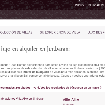
INICIO
BUSCAR VI
COLECCIÓN DE VILLAS
SU EXPERIENCIA DE VILLA
LUJO BES
 lujo en alquiler en Jimbaran:
ali desde 1999. Hemos seleccionado para usted 6 villas de lujo disponibles en Jimba
tes.
Los precios de esta selección de villas en alquiler en Jimbaran varían
de $395
ntes o utilizar este
motor de búsqueda
de villas para más opciones. Siéntase libre 
o reservar una villa en Bali con personal de la casa. Cuando nuestros operadores e
encontrados, resultados 1 => 6.
Vea los resultados de búsqueda en un mapa ?
Villa Aiko
Jimbaran