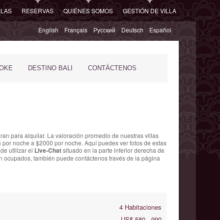
LLAS
RESERVAS
QUIÉNES SOMOS
GESTIÓN DE VILLA
English
Français
Русский
Deutsch
Español
POKE
DESTINO BALI
CONTÁCTENOS
ran para alquilar. La
valoración promedio de nuestras villas
 por noche
a $2000 por noche. Aquí puedes ver fotos de estas
de utilizar el
Live-Chat
situado en la parte inferior derecha de
stán ocupados, también puede contáctenos través de la página
4 Habitaciones
US$ 580 - 990