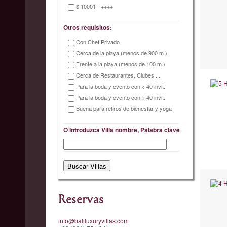
$ 10001 - ++++
Otros requisitos:
Con Chef Privado
Cerca de la playa (menos de 900 m.)
Frente a la playa (menos de 100 m.)
Cerca de Restaurantes, Clubes ...
Para la boda y evento con < 40 invit.
Para la boda y evento con > 40 invit.
Buena para retiros de bienestar y yoga
O Introduzca Villa nombre, Palabra clave
Reservas
info@baliluxuryvillas.com