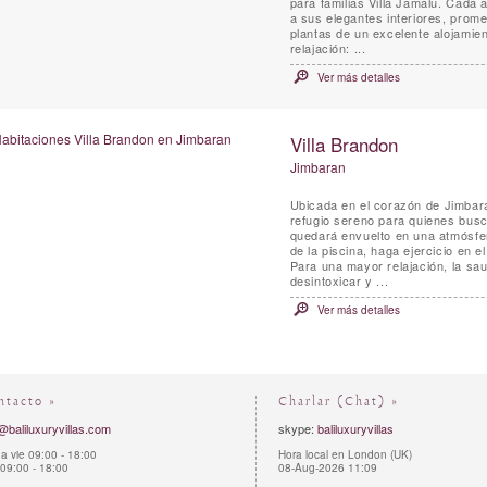
para familias Villa Jamalu. Cada 
a sus elegantes interiores, prome
plantas de un excelente alojamien
relajación: ...
Ver más detalles
Villa Brandon
Jimbaran
Ubicada en el corazón de Jimbaran
refugio sereno para quienes busca
quedará envuelto en una atmósfera
de la piscina, haga ejercicio en e
Para una mayor relajación, la sau
desintoxicar y ...
Ver más detalles
ntacto »
Charlar (Chat) »
@baliluxuryvillas.com
skype:
baliluxuryvillas
a vie 09:00 - 18:00
Hora local en London (UK)
09:00 - 18:00
08-Aug-2026 11:09