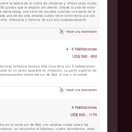
obre la ladera de la colina de Jimbaran y ofrece unas vistas
0 grados que le dejarán sin aliento. Desde la sala de estar
de alang alang, una serie de murales cuentan una parte de la
da una de las seis amplias suites tiene como tema una isla
e arte, artesanía y motivos de esa isla cuidadosamente
Hacer una reservación
4 - 5 Habitaciones
US$ 590 - 850
eriores británica famosa Villa Uma Nina con 5 habitaciones
ituado en un jardín apacible en Jimbaran. La parte superior de
mpresionantes vistas del sur de Bali, el mar y el volcán
Hacer una reservación
4 Habitaciones
US$ 630 - 1170
na en la costa sur de Bali, con amplias vistas sobre las
imbaran, se encuentra el fabuloso, cuatro dormitorios, ideal