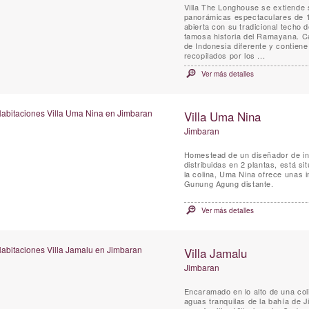
Villa The Longhouse se extiende s
panorámicas espectaculares de 18
abierta con su tradicional techo 
famosa historia del Ramayana. Ca
de Indonesia diferente y contien
recopilados por los ...
Ver más detalles
Villa Uma Nina
Jimbaran
Homestead de un diseñador de int
distribuidas en 2 plantas, está s
la colina, Uma Nina ofrece unas i
Gunung Agung distante.
Ver más detalles
Villa Jamalu
Jimbaran
Encaramado en lo alto de una coli
aguas tranquilas de la bahía de J