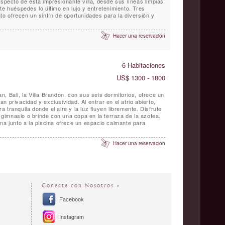
aspecto de esta impresionante villa, desde sus líneas limpias
te huéspedes lo último en lujo y entretenimiento. Tres
to ofrecen un sinfín de oportunidades para la diversión y
Hacer una reservación
6 Habitaciones
US$ 1300 - 1800
, Bali, la Villa Brandon, con sus seis dormitorios, ofrece un
n privacidad y exclusividad. Al entrar en el atrio abierto,
 tranquila donde el aire y la luz fluyen libremente. Disfrute
l gimnasio o brinde con una copa en la terraza de la azotea.
na junto a la piscina ofrece un espacio calmante para
Hacer una reservación
Conecte con Nosotros »
Facebook
Instagram