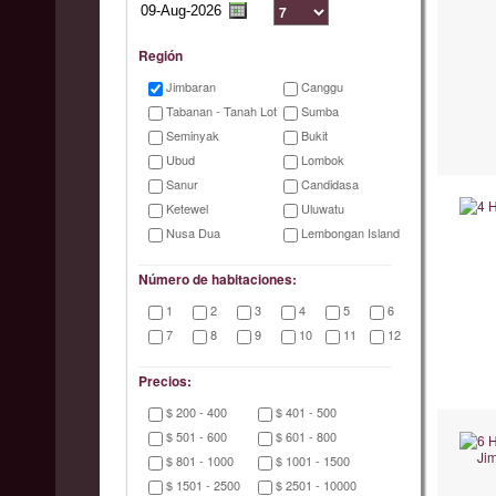
Región
Jimbaran
Canggu
Tabanan - Tanah Lot
Sumba
Seminyak
Bukit
Ubud
Lombok
Sanur
Candidasa
Ketewel
Uluwatu
Nusa Dua
Lembongan Island
Número de habitaciones:
1
2
3
4
5
6
7
8
9
10
11
12
Precios:
$ 200 - 400
$ 401 - 500
$ 501 - 600
$ 601 - 800
$ 801 - 1000
$ 1001 - 1500
$ 1501 - 2500
$ 2501 - 10000