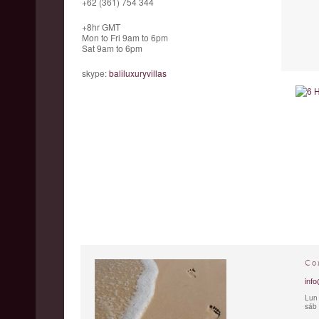
+62 (361) 754 344
+8hr GMT
Mon to Fri 9am to 6pm
Sat 9am to 6pm
skype:
baliluxuryvillas
Co
info
Lun 
sáb 