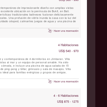
 contemporáneo de impresionante diseño con amplias vistas
excelente ubicación en la península de Bukit, en Bali.
rísticas tradicionales balineses fusionan deliciosamente
ales. Una profusión de vidrio inunda la casa con la luz del
cuidado césped, calmantes juegos de agua y una piscina de
Hacer una reservación
4 Habitaciones
US$ 540 - 970
te y contemporánea de 4 dormitorios en Jimbaran. Villa
stas al mar y un equipo de personal amable. Ha sido
y cómoda, e incluye una piscina de agua salada de 15
e ping-pong y billar, gimnasio y sala de masajes. Villa
s ideal para familias enérgicas y grupos de amigos.
Hacer una reservación
4 - 6 Habitaciones
US$ 875 - 1275