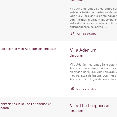
Villa Aiko es una villa de estilo
sobre la bahía de Jimbaran de su 
Oriente y Occidente como caracte
con mármol, granito y maderas loc
sol y da vistas sin costura más 
entrenamiento de borde ...
Ver más detalles
Villa Adenium
Jimbaran
Villa Adenium es una villa elegan
Adenium ofrece impresionantes vi
diseñado para una vida relajada 
metros, sala de juegos con mesa d
Adenium es el lugar de vacacione
Ver más detalles
Villa The Longhouse
Jimbaran