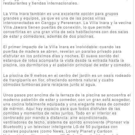
restaurantes y tiendas internacionales.
La Villa Inara también es una excelente opción para grupos
grandes y equipos, ya que es una de las pocas villas
interconectadas en Canggu y Pererenan. La Villa Inara y la vecina
Villa Jawara tienen puertas de conexión, lo que permite
convertirlas en una gran villa de seis habitaciones con dos salas
de estar y comedores, además de dos piscinas.
El primer impacto de la Villa Inara es inolvidable: cuando las
puertas de madera se abren, revelan un paraíso privado para
disfrutar en los próximos días y noches. El suave sonido del
estanque de lotos acompaña la vista desde la entrada hasta la
piscina, los dormitorios y el pabellón principal de estar y comedor.
La piscina de 9 metros en el centro del jardín es un oasis rodeado
de frangipanis en flor, ofreciendo sombra natural y cuatro
cómodas tumbonas para relajarse junto al agua.
Unos pasos por encima de la terraza de la piscina se encuentra el
moderno pabellón de estar y comedor, con un gran sofá acogedor,
una cocina totalmente equipada y una elegante mesa de comedor
de mármol. Aquí hay espacio para que todos disfruten de las
comidas y momentos de relax juntos. Todo en el interior es
controlado por mando a distancia: aire acondicionado,
ventiladores de techo, sistema de sonido envolvente (Pioneer vía
Bluetooth) y un televisor inteligente LG de 50 pulgadas con
canales populares (como News, Lonely Planet y Cartoon