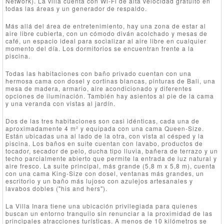
Network). La villa cuenta con Wi-Fi de alta velocidad gratuito en
todas las áreas y un generador de respaldo.
Más allá del área de entretenimiento, hay una zona de estar al
aire libre cubierta, con un cómodo diván acolchado y mesas de
café, un espacio ideal para socializar al aire libre en cualquier
momento del día. Los dormitorios se encuentran frente a la
piscina.
Todas las habitaciones con baño privado cuentan con una
hermosa cama con dosel y cortinas blancas, pinturas de Bali, una
mesa de madera, armario, aire acondicionado y diferentes
opciones de iluminación. También hay asientos al pie de la cama
y una veranda con vistas al jardín.
Dos de las tres habitaciones son casi idénticas, cada una de
aproximadamente 4 m² y equipada con una cama Queen-Size.
Están ubicadas una al lado de la otra, con vista al césped y la
piscina. Los baños en suite cuentan con lavabo, productos de
tocador, secador de pelo, ducha tipo lluvia, bañera de terrazo y un
techo parcialmente abierto que permite la entrada de luz natural y
aire fresco. La suite principal, más grande (5,8 m x 5,8 m), cuenta
con una cama King-Size con dosel, ventanas más grandes, un
escritorio y un baño más lujoso con azulejos artesanales y
lavabos dobles ("his and hers").
La Villa Inara tiene una ubicación privilegiada para quienes
buscan un entorno tranquilo sin renunciar a la proximidad de las
principales atracciones turísticas. A menos de 10 kilómetros se