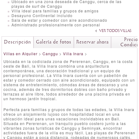
Ubicado en una zona deseada de Canggu, cerca de las
playas de surf de Canggu
Villa ideal para familias y grupos de amigos
Desayuno Continental incluido
Sala de estar y comedor con aire acondicionado
Administrado profesionalmente con personal
VER TODOS VILLAS
Precio
Descripción
Galería de fotos
Reservar ahora
Condici
Villas en Alquiler
>
Canggu
>
Villa Inara
>
Ubicada en la codiciada zona de Pererenan, Canggu, en la costa
oeste de Bali, la Villa Inara combina una arquitectura
contemporánea, una decoración tradicional y un equipo de
personal profesional. La Villa Inara cuenta con un pabellón de
estar y comedor cerrado con aire acondicionado, equipado con un
sistema de entretenimiento, cómodas áreas de descanso y una
cocina, además de tres dormitorios dobles con baño privado y
terrazas al aire libre, todos alrededor de una piscina privada en
un hermoso jardín tropical.
Perfecta para familias y grupos de todas las edades, la Villa Inara
ofrece un alojamiento lujoso con hospitalidad local en una
ubicación ideal para unas vacaciones inolvidables en Bali.
Situada en Pererenan, un tranquilo pueblo costero junto a las
vibrantes zonas turísticas de Canggu y Seminyak, encontrar
actividades fuera de la villa es muy fácil. Las playas de Pererenan
y Canggu están a poca distancia, rodeadas de numerosos cafés,