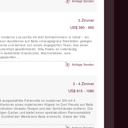
Anfrage Senden
3 Zimmer
US$ 560 - 650
tra-moderne Luxusvilla mit drei Schlafzimmern in Ubud – ein
iven Ausblicken auf Balis smaragdgrüne Reisfelder, gelegen
kerta und betreut von einem engagierten Team, das einen
enthalt gewährleistet. Villa Paletu ist vollständig
rch bodentiefe Glasfenster, Marmorböden, eine
epavillon ...
Anfrage Senden
3 - 4 Zimmer
US$ 615 - 1080
voll ausgestattete Ferienvilla im modernen Stil mit 4
e Konturen eines malerischen Hügels im Dorf Pecatu auf Balis
berühmten Uluwatu-Tempel und den Surfstränden entfernt. Die
läufigen Garten und bietet einen spektakulären Panoramablick
 Großteil der Westküste Balis erstreckt. Gäste der Villa