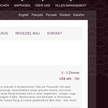
SUCHEN
ANFRAGEN
ÜBER UNS
VILLEN MANAGEMENT
English
Français
Русский
Deutsch
Español
XUS
REISEZIEL BALI
KONTAKT
2 - 3 Zimmer
US$ 465 - 720
ne stilvolle 3-Schlafzimmer-Villa am Flussufer mit zwei
rsonal, einschließlich eines privaten Kochs und eines
ukad Pangi befindet sich in einer begehrten, ruhigen Lage,
sagten Cafés, Restaurants und Stränden in Pererenan
lla Tukad Pangi ist keine gewöhnliche Bali-Villa – hier dreht