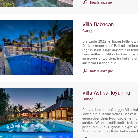
Details anzeigen
Villa Babadan
Canggu
Die Ende 2022 fertiggestellte Cang
Schlafzimmern auf Bali mit zeitg
liegt in Balis angesagtem Küsten
Lima entfernt. Mit schicken, magazinwürdigen Innenräumen, die durch viel natürliches Licht
aufgewertet werden, befindet sich
auf zwei Ebenen auf...
Details anzeigen
Villa Astika Toyaning
Canggu
Die voll besetzte Canggu Villa As
sowie ein quadratisches Becken. 
gegenüber dem Pool und einem gro
schöne Weise traditionelle balin
perfekten Rückzugsort für große 
Autominuten von Balis beliebtem E