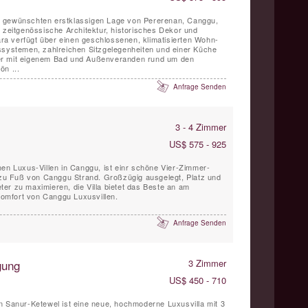
 der gewünschten erstklassigen Lage von Pererenan, Canggu,
t zeitgenössische Architektur, historisches Dekor und
nara verfügt über einen geschlossenen, klimatisierten Wohn-
ssystemen, zahlreichen Sitzgelegenheiten und einer Küche
er mit eigenem Bad und Außenveranden rund um den
ön ...
Anfrage Senden
3 - 4 Zimmer
US$ 575 - 925
nen Luxus-Villen in Canggu, ist einr schöne Vier-Zimmer-
n zu Fuß von Canggu Strand. Großzügig ausgelegt, Platz und
er zu maximieren, die Villa bietet das Beste an am
 Komfort von Canggu Luxusvillen.
Anfrage Senden
gung
3 Zimmer
US$ 450 - 710
n Sanur-Ketewel ist eine neue, hochmoderne Luxusvilla mit 3