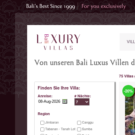
VIL
Von unseren Bali Luxus Villen d
75 Villas
Finden Sie Ihre Villa:
-20%
Anreise:
# Nächte:
Region
Jimbaran
Canggu
Tabanan - Tanah Lot
Sumba