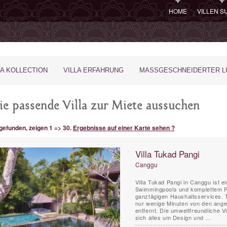
HOME
VILLEN 
LA KOLLECTION
VILLA ERFAHRUNG
MASSGESCHNEIDERTER LU
ie passende Villa zur Miete aussuchen
 gefunden, zeigen 1 => 30.
Ergebnisse auf einer Karte sehen ?
Villa Tukad Pangi
Canggu
Villa Tukad Pangi in Canggu ist ei
Swimmingpools und komplettem Pe
ganztägigen Haushaltsservices. T
nur wenige Minuten von den ange
entfernt. Die umweltfreundliche Vi
sich alles um Design und ...