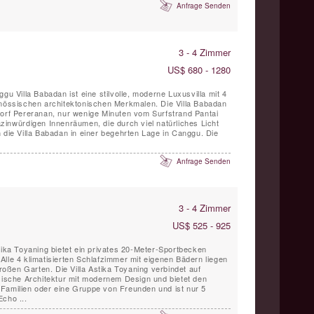
Anfrage Senden
3 - 4 Zimmer
US$ 680 - 1280
gu Villa Babadan ist eine stilvolle, moderne Luxusvilla mit 4
enössischen architektonischen Merkmalen. Die Villa Babadan
dorf Pereranan, nur wenige Minuten vom Surfstrand Pantai
 die Villa Babadan in einer begehrten Lage in Canggu. Die
Anfrage Senden
3 - 4 Zimmer
US$ 525 - 925
tika Toyaning bietet ein privates 20-Meter-Sportbecken
Alle 4 klimatisierten Schlafzimmer mit eigenen Bädern liegen
ßen Garten. Die Villa Astika Toyaning verbindet auf
esische Architektur mit modernem Design und bietet den
Familien oder eine Gruppe von Freunden und ist nur 5
cho ...