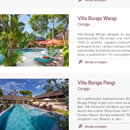
Details anzeigen
Villa Bunga Wangi
Canggu
Villa Bunga Wangi, gelegen im ang
balinesischen Stil erbaut und ver
1500 m² großen, üppigen tropisc
preisgekrönten Landschaftsarchite
individuelle Schlafzimmerpavillo
einen zusätzlichen TV-Loungebere
Details anzeigen
Villa Bunga Pangi
Canggu
Im traditionellen balinesischen St
Bunga Pangi ergibt sich eine lu
Bali. Die Aussicht mit Blick auf d
durch das kleine Pererenan Dorf 
Ozean fliesst. Bunga bedeutet "B
umgeben von Blumen in den ...
Details anzeigen