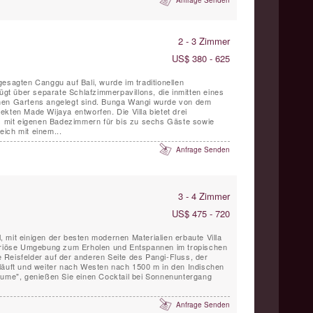
Anfrage Senden
2 - 3 Zimmer
US$ 380 - 625
esagten Canggu auf Bali, wurde im traditionellen
fügt über separate Schlafzimmerpavillons, die inmitten eines
hen Gartens angelegt sind. Bunga Wangi wurde von dem
kten Made Wijaya entworfen. Die Villa bietet drei
ns mit eigenen Badezimmern für bis zu sechs Gäste sowie
ich mit einem...
Anfrage Senden
3 - 4 Zimmer
US$ 475 - 720
il, mit einigen der besten modernen Materialien erbaute Villa
xuriöse Umgebung zum Erholen und Entspannen im tropischen
ie Reisfelder auf der anderen Seite des Pangi-Fluss, der
läuft und weiter nach Westen nach 1500 m in den Indischen
lume", genießen Sie einen Cocktail bei Sonnenuntergang
Anfrage Senden