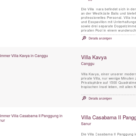
Die Villa Inara befindet sich in
an der Westküste Balis und biete
professionelles Personal. Villa I
und Esspavillon mit Unterhaltung
sowie drei separate Doppelzimm
privaten Pool in einem wundersch
Details anzeigen
Villa Kavya
Canggu
Villa Kavya, einer unserer moder
private Villa, nur wenige Minute
Privatsphäre auf 1500 Quadratmet
tropischen Insel leben, mit allen
Details anzeigen
Villa Casabama II Pang
Sanur
Die Villa Casabama II Panggung i