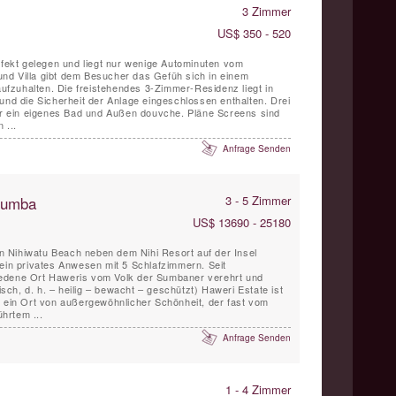
3 Zimmer
US$ 350 - 520
erfekt gelegen und liegt nur wenige Autominuten vom
nd Villa gibt dem Besucher das Gefüh sich in einem
 aufzuhalten. Die freistehendes 3-Zimmer-Residenz liegt in
und die Sicherheit der Anlage eingeschlossen enthalten. Drei
ber ein eigenes Bad und Außen douvche. Pläne Screens sind
 ...
Anfrage Senden
 Sumba
3 - 5 Zimmer
US$ 13690 - 25180
 Nihiwatu Beach neben dem Nihi Resort auf der Insel
 ein privates Anwesen mit 5 Schlafzimmern. Seit
edene Ort Haweris vom Volk der Sumbaner verehrt und
ch, d. h. – heilig – bewacht – geschützt) Haweri Estate ist
, ein Ort von außergewöhnlicher Schönheit, der fast vom
hrtem ...
Anfrage Senden
1 - 4 Zimmer