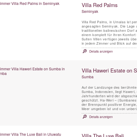
Villa Red Palms
Seminyak
Villa Red Palms, in Umalas ist p
angesagten Seminyak. Die Lage u
traditionellen balinesischen Dorf
einem komplett für Ihren Komfort 
Suiten Villen verfügen jeweils ü
in jedem Zimmer und Blick auf den
Details anzeigen
Villa Haweri Estate on
Sumba
Auf der Landzunge des berühmten
Sumba, Indonesien, liegt Haweri,
Jahrhunderten wird der abgeschi
geschützt. Ha-Weri – (Sumbanesis
der Brennpunkt positiver Energie
Meer umgeben ist und von unberü
Details anzeigen
Villa The Luxe Bali