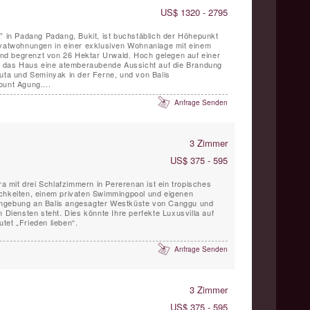
US$ 1320 - 2795
i” in Padang Padang, Bukit, ist buchstäblich der Höhepunkt
ivatwohnungen in einer exklusiven Wohnanlage mit einem
d begrenzt von 26 Hektar Urwald. Hoch gelegen auf einer
et das Haus eine atemberaubende Aussicht auf die Brandung
Kuta und Seminyak in der Ferne, und von Balis
ount Agung....
Anfrage Senden
3 Zimmer
US$ 375 - 595
ara mit drei Schlafzimmern in Pererenan ist ein tropisches
ichkeiten, einem privaten Swimmingpool und eigenen
Umgebung an Balis angesagter Westküste von Canggu und
n Diensten steht. Dies könnte Ihre perfekte Luxusvilla auf
tet „Frieden lieben“.
Anfrage Senden
3 Zimmer
US$ 375 - 595