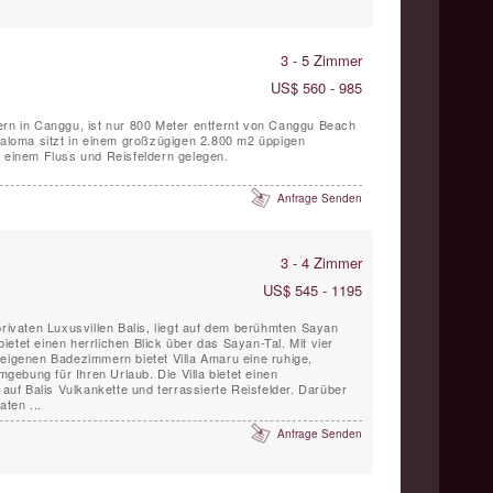
3 - 5 Zimmer
US$ 560 - 985
ern in Canggu, ist nur 800 Meter entfernt von Canggu Beach
 Paloma sitzt in einem großzügigen 2.800 m2 üppigen
n einem Fluss und Reisfeldern gelegen.
Anfrage Senden
3 - 4 Zimmer
US$ 545 - 1195
privaten Luxusvillen Balis, liegt auf dem berühmten Sayan
etet einen herrlichen Blick über das Sayan-Tal. Mit vier
 eigenen Badezimmern bietet Villa Amaru eine ruhige,
ebung für Ihren Urlaub. Die Villa bietet einen
f Balis Vulkankette und terrassierte Reisfelder. Darüber
aten ...
Anfrage Senden