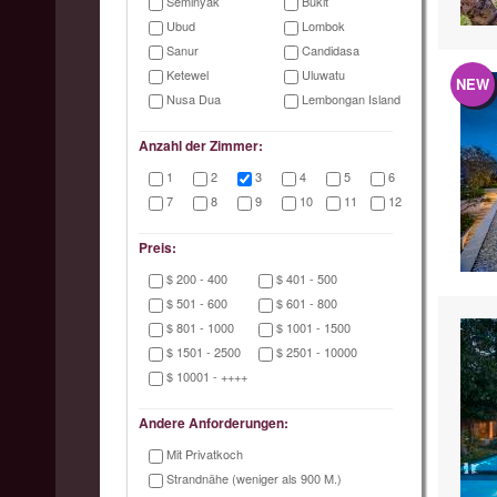
Seminyak
Bukit
Ubud
Lombok
Sanur
Candidasa
Ketewel
Uluwatu
NEW
Nusa Dua
Lembongan Island
Anzahl der Zimmer:
1
2
3
4
5
6
7
8
9
10
11
12
Preis:
$ 200 - 400
$ 401 - 500
$ 501 - 600
$ 601 - 800
$ 801 - 1000
$ 1001 - 1500
$ 1501 - 2500
$ 2501 - 10000
$ 10001 - ++++
Andere Anforderungen:
Mit Privatkoch
Strandnähe (weniger als 900 M.)