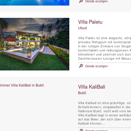
Details anzeigen
Villa Paletu
Ubud
Villa Paletu ist eine elegante, ul
privates Refugium mit kontemplat
in der ruhigen Enklave von Singa
komfortablen und reibungslosen Auf
klimatisiert und zeichnet sich du
Dachterrassen-Lounge mit Massag
Details anzeigen
Villa KaliBali
Bukit
Villa Kalibali ist eine prächtige, 
Schlafzimmern, eingebettet in di
Halbinsel Bukit, nicht weit vom 
Villa KaliBali liegt in einem weit
auf das Meer, der sich über einen
Kalibali können...