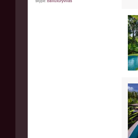
skype:
baliluxuryvillas