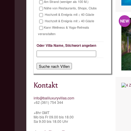
Am Strand (weniger als 100 M.)
Nähe von Restaurants, Shops, Clubs
Hochzeit & Ereignis mit < 40 Gäste
NEW
Hochzeit & Ereignis mit > 40 Gäste
Kann Wellness & Yoga-Retreats
veranstalten
Oder Villa Name, Stichwort angeben
Kontakt
info@baliluxuryvillas.com
+62 (361) 754 344
+8hr GMT
Mo bis Fr 09.00 bis 18.00
Sa 9.00 bis 18.00 Uhr