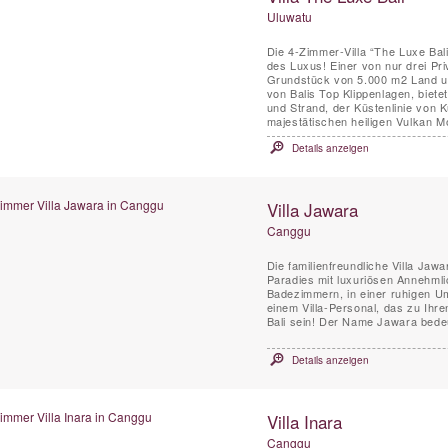
Uluwatu
Die 4-Zimmer-Villa “The Luxe Bal
des Luxus! Einer von nur drei Pr
Grundstück von 5.000 m2 Land un
von Balis Top Klippenlagen, biet
und Strand, der Küstenlinie von 
majestätischen heiligen Vulkan M
Details anzeigen
Villa Jawara
Canggu
Die familienfreundliche Villa Jaw
Paradies mit luxuriösen Annehml
Badezimmern, in einer ruhigen 
einem Villa-Personal, das zu Ihre
Bali sein! Der Name Jawara bedeu
Details anzeigen
Villa Inara
Canggu